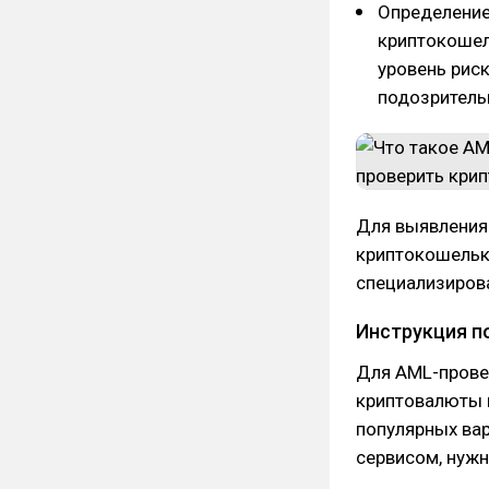
Определение
криптокошел
уровень риск
подозритель
Для выявления
криптокошельк
специализирова
Инструкция п
Для AML-прове
криптовалюты 
популярных ва
сервисом, нуж