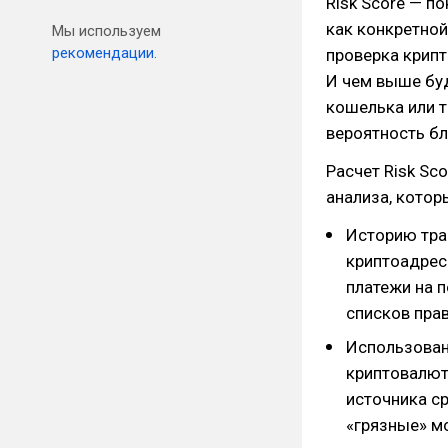
Risk Score — п
как конкретной
Мы используем
рекомендации.
проверка крип
И чем выше буд
кошелька или т
вероятность бл
Расчет Risk Sc
анализа, котор
Историю тра
криптоадрес
платежи на 
списков прав
Использован
криптовалют
источника с
«грязные» м