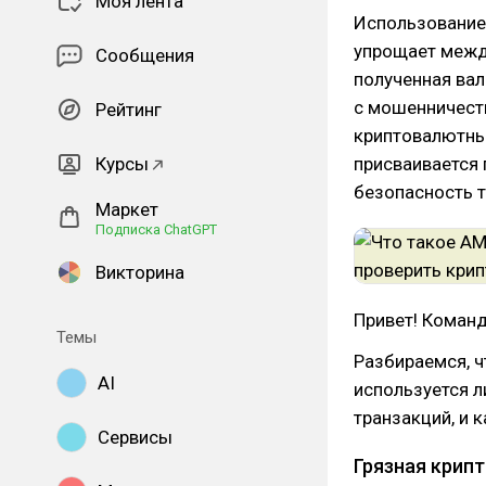
Моя лента
Использовани
упрощает между
Сообщения
полученная вал
с мошенничест
Рейтинг
криптовалютный
Курсы
присваивается 
безопасность т
Маркет
Подписка ChatGPT
Викторина
Привет! Коман
Темы
Разбираемся, ч
AI
используется 
транзакций, и 
Сервисы
Грязная крип