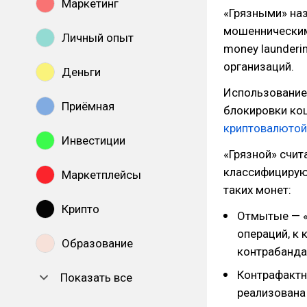
Маркетинг
«Грязными» на
мошенническими
Личный опыт
money launderi
организаций.
Деньги
Использование
Приёмная
блокировки ко
криптовалютой
Инвестиции
«Грязной» счит
классифицируют
Маркетплейсы
таких монет:
Крипто
Отмытые — «
операций, к
Образование
контрабанда,
Контрафактн
Показать все
реализована