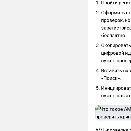
Пройти реги
Оформить по
проверок, н
зарегистрир
бесплатно.
Скопировать
цифровой ид
нужно прове
Вставить ск
«Поиск».
Инициироват
нужно нажат
AML-проверка о