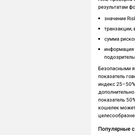
результатам фо
значение Ris
транзакции, 
сумма риско
информация 
подозрительн
Безопасными яв
показатель гов
индекс 25–50% 
дополнительно
показатель 50%
кошелек может 
целесообразне
Популярные с