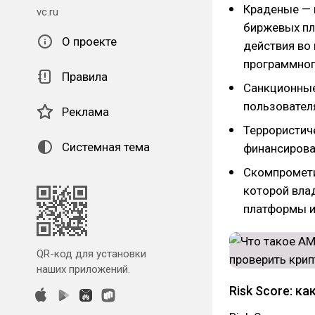
Краденые — 
vc.ru
биржевых пл
О проекте
действия во
программног
Правила
Санкционные
пользовател
Реклама
Террористич
Системная тема
финансирова
Скомпромети
которой влад
платформы и 
QR-код для установки
наших приложений.
Risk Score: к