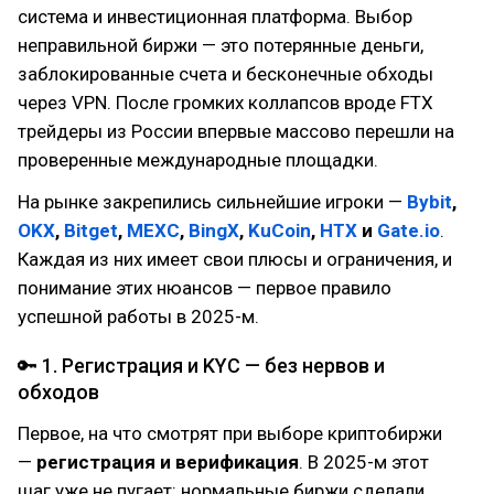
система и инвестиционная платформа. Выбор
неправильной биржи — это потерянные деньги,
заблокированные счета и бесконечные обходы
через VPN. После громких коллапсов вроде FTX
трейдеры из России впервые массово перешли на
проверенные международные площадки.
На рынке закрепились сильнейшие игроки —
Bybit
,
OKX
,
Bitget
,
MEXC
,
BingX
,
KuCoin
,
HTX
и
Gate.io
.
Каждая из них имеет свои плюсы и ограничения, и
понимание этих нюансов — первое правило
успешной работы в 2025-м.
🔑 1. Регистрация и KYC — без нервов и
обходов
Первое, на что смотрят при выборе криптобиржи
—
регистрация и верификация
. В 2025-м этот
шаг уже не пугает: нормальные биржи сделали