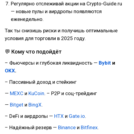
Регулярно отслеживай акции на Crypto-Guide.ru
— новые пулы и аирдропы появляются
еженедельно.
Так ты снизишь риски и получишь оптимальные
условия для торговли в 2025 году.
💬 Кому что подойдёт
– Фьючерсы и глубокая ликвидность —
Bybit
и
OKX
.
– Пассивный доход и стейкинг
—
MEXC
и
KuCoin
. – P2P и соц-трейдинг
—
Bitget
и
BingX
.
– DeFi и аирдропы —
HTX
и
Gate.io
.
– Надёжный резерв —
Binance
и
Bitfinex
.