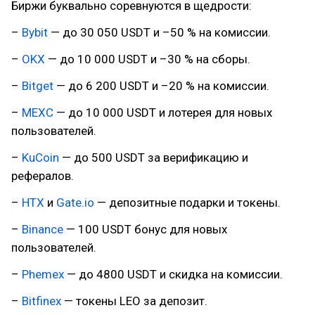
Биржи буквально соревнуются в щедрости:
–
Bybit
— до 30 050 USDT и –50 % на комиссии.
–
OKX
— до 10 000 USDT и –30 % на сборы.
–
Bitget
— до 6 200 USDT и –20 % на комиссии.
–
MEXC
— до 10 000 USDT и лотерея для новых
пользователей.
–
KuCoin
— до 500 USDT за верификацию и
рефералов.
–
HTX
и
Gate.io
— депозитные подарки и токены.
–
Binance
— 100 USDT бонус для новых
пользователей.
–
Phemex
— до 4800 USDT и скидка на комиссии.
–
Bitfinex
— токены LEO за депозит.