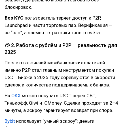
блокировок.
Без KYC
пользователь теряет доступ к P2P,
Launchpad и части торговых пар. Верификация —
не “зло”, а элемент страховки твоего счёта.
💳 2. Работа с рублём и P2P — реальность для
2025
После отключений межбанковских платежей
именно P2P стал главным инструментом покупки
USDT. Биржи в 2025 году соревнуются в скорости
сделок и количестве поддерживаемых банков.
На
OKX
можно покупать USDT через СБП,
Тинькофф, Qiwi и ЮMoney. Сделки проходят за 2–4
минуты, а эскроу гарантирует возврат при споре.
Bybit
использует “умный эскроу”: деньги