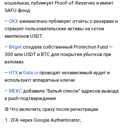
кошельках, публикует Proof-of-Reserves и имеет
SAFU-фонд.
–
OKX
ежемесячно публикует отчёты о резервах и
страхует пользовательские активы на сотни
миллионов USDT.
–
Bitget
создала собственный Protection Fund —
300 млн USDT и BTC для покрытия убытков при
взломах.
–
HTX
и
Gate.io
проводят независимый аудит и
используют аппаратные ключи.
–
MEXC
добавила “белый список” адресов вывода
и push-подтверждения.
⚙ Что включить сразу после регистрации:
2FA через Google Authenticator;