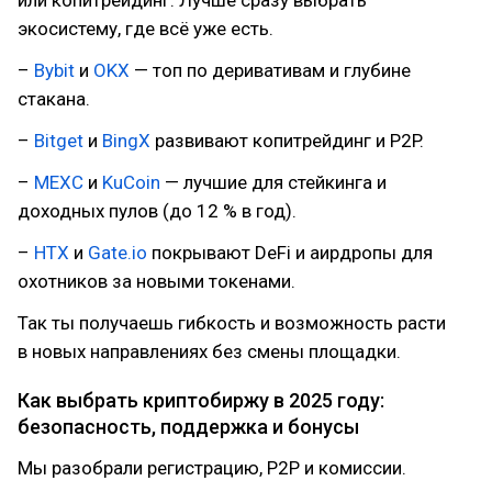
или копитрейдинг. Лучше сразу выбрать
экосистему, где всё уже есть.
–
Bybit
и
OKX
— топ по деривативам и глубине
стакана.
–
Bitget
и
BingX
развивают копитрейдинг и P2P.
–
MEXC
и
KuCoin
— лучшие для стейкинга и
доходных пулов (до 12 % в год).
–
HTX
и
Gate.io
покрывают DeFi и аирдропы для
охотников за новыми токенами.
Так ты получаешь гибкость и возможность расти
в новых направлениях без смены площадки.
Как выбрать криптобиржу в 2025 году:
безопасность, поддержка и бонусы
Мы разобрали регистрацию, P2P и комиссии.