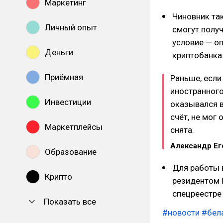
Маркетинг
Чиновник та
Личный опыт
смогут получ
условие — о
Деньги
криптобанка
Приёмная
Раньше, если
иностранного
Инвестиции
оказывался в
счёт, не мог 
Маркетплейсы
снята.
Александр Ег
Образование
Для работы 
Крипто
резидентом П
спецреестре
Показать все
#новости
#бел