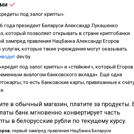
ами
кредиты под залог крипты».
26 года президент Беларуси Александр Лукашенко
аз, который позволяет открывать в стране криптобанки.
ый зампред правления Нацбанка Александр Егоров
 услугах, которые такие учреждения могут оказывать.
иводит
dev.by.
«кредит под залог крипты» и «стейкинг», который Егоров
ременным аналогом банковского вклада». Ещё одна
птокарты, то есть банковские карты, привязанные к счёт
е.
те в обычный магазин, платите за продукты. 
латы банк мгновенно конвертирует часть
ты в белорусские рубли по текущему курсу.
оров
, первый зампред правления Нацбанка Беларуси