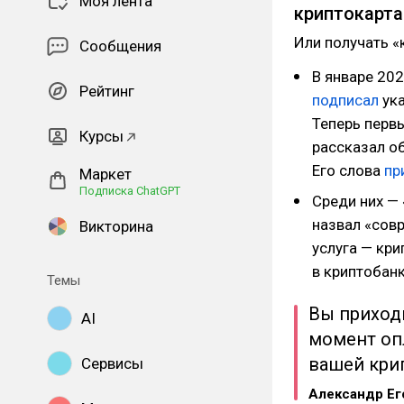
Моя лента
криптокарт
Или получать «
Сообщения
В январе 20
Рейтинг
подписал
ук
Теперь перв
Курсы
рассказал об
Его слова
пр
Маркет
Подписка ChatGPT
Среди них — 
назвал «сов
Викторина
услуга — кри
в криптобанк
Темы
Вы приходи
AI
момент оп
вашей крип
Сервисы
Александр Ег