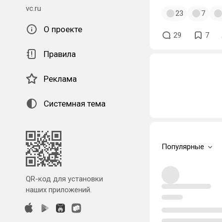
vc.ru
23
7
О проекте
29
7
Правила
Реклама
Системная тема
Популярные
QR-код для установки
наших приложений.