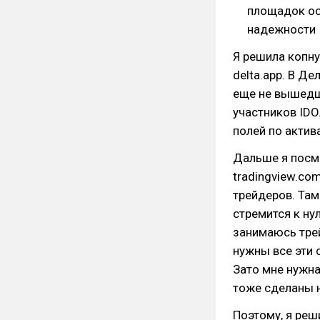
площадок ос
надежности
Я решила копну
delta.app. В Д
еще не вышедш
участников IDO
полей по актив
Дальше я посмо
tradingview.c
трейдеров. Та
стремится к ну
занимаюсь трей
нужны все эти 
Зато мне нужна
тоже сделаны 
Поэтому, я реш