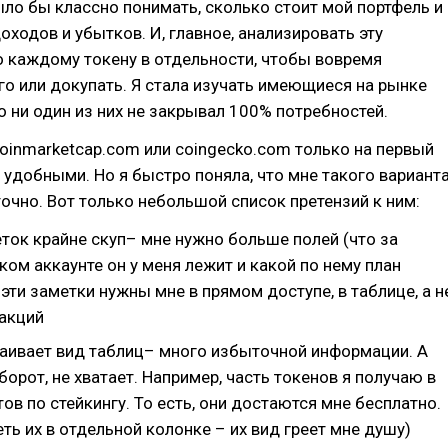
ыло бы классно понимать, сколько стоит мой портфель и
оходов и убытков. И, главное, анализировать эту
 каждому токену в отдельности, чтобы вовремя
го или докупать. Я стала изучать имеющиеся на рынке
о ни один из них не закрывал 100% потребностей.
oinmarketcap.com или coingecko.com только на первый
 удобными. Но я быстро поняла, что мне такого вариант
очно. Вот только небольшой список претензий к ним:
ток крайне скуп– мне нужно больше полей (что за
аком аккаунте он у меня лежит и какой по нему план
 эти заметки нужны мне в прямом доступе, в таблице, а н
закций
раивает вид таблиц– много избыточной информации. А
борот, не хватает. Например, часть токенов я получаю в
ов по стейкингу. То есть, они достаются мне бесплатно.
еть их в отдельной колонке – их вид греет мне душу)