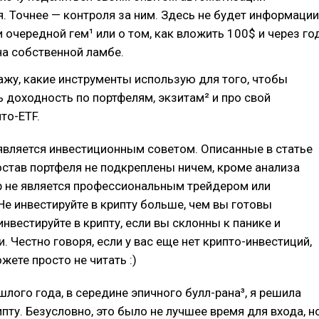
. Точнее — контроля за ним. Здесь не будет информации
и очередной гем¹ или о том, как вложить 100$ и через го
 на собственной ламбе.
ажу, какие инструменты использую для того, чтобы
 доходность по портфелям, экзитам² и про свой
то-ETF.
является инвестиционным советом. Описанные в статье
остав портфеля не подкреплены ничем, кроме анализа
р не является профессиональным трейдером или
Не инвестируйте в крипту больше, чем вы готовы
инвестируйте в крипту, если вы склонны к панике и
. Честно говоря, если у вас еще нет крипто-инвестиций,
жете просто не читать :)
шлого года, в середине эпичного булл-рана³, я решила
ипту. Безусловно, это было не лучшее время для входа, н