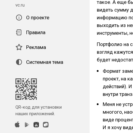
такое. А еще б
vc.ru
видеть сумму д
О проекте
информацию по
выходить из не
Правила
инструменты, н
Портфолио на c
Реклама
взгляд кажутся
будет недостат
Системная тема
Формат заме
проект, на к
действий). И
внутри тран
Меня не уст
QR-код для установки
многого, нао
наших приложений.
виде процент
И я хочу вид