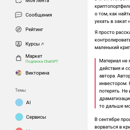
Моя лента
криптопортфеля
о том, как найт
Сообщения
уехать в закат
Рейтинг
Я просто расск
контролировать
Курсы
маленький крип
Маркет
Материал не 
Подписка ChatGPT
действия и с
Викторина
автора. Авто
инвестором. 
Темы
потерять. Не 
драматизации
AI
то дальше мо
Сервисы
В сентябре про
ворваться в кр