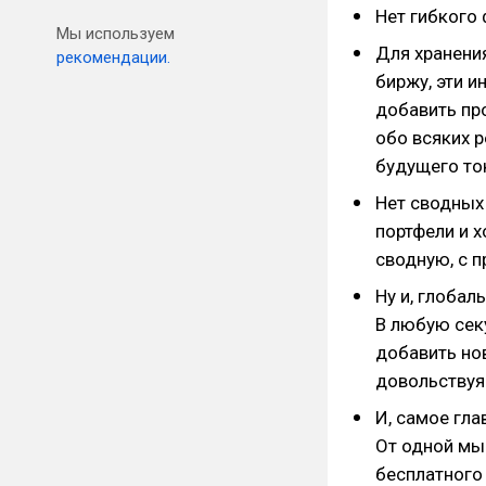
Нет гибкого
Мы используем
Для хранени
рекомендации.
биржу, эти и
добавить про
обо всяких р
будущего то
Нет сводных
портфели и 
сводную, с 
Ну и, глобал
В любую сек
добавить нов
довольствуя
И, самое гла
От одной мы
бесплатного 