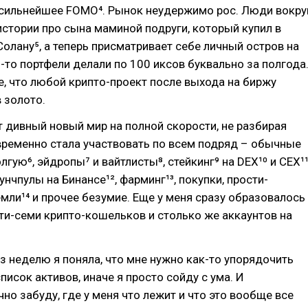
 сильнейшее FOMO⁴. Рынок неудержимо рос. Люди вокру
стории про сына маминой подруги, который купил в
олану⁵, а теперь присматривает себе личный остров на
о-то портфели делали по 100 иксов буквально за полгода
, что любой крипто-проект после выхода на биржу
 золото.
от дивный новый мир на полной скорости, не разбирая
временно стала участвовать по всем подряд – обычные
гую⁶, эйдропы⁷ и вайтлисты⁸, стейкинг⁹ на DEX¹⁰ и CEX¹¹
нчпулы на Бинансе¹², фарминг¹³, покупки, прости-
емли¹⁴ и прочее безумие. Еще у меня сразу образовалось
и-семи крипто-кошельков и столько же аккаунтов на
.
з неделю я поняла, что мне нужно как-то упорядочить
писок активов, иначе я просто сойду с ума. И
но забуду, где у меня что лежит и что это вообще все