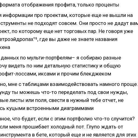
 формата отображения профита, только проценты
я информации про проектам, которые еще не вышли на
нструменты не подходят совсем. Они просто не дадут ва
ект, по которому еще нет торговых пар. Не говоря уже
етроэйдропах¹⁵, где вы даже не знаете названия
кена
 данных по мульти-портфелям– я собираю разные
хочу видеть по ним детальную статистику и общую
профит-лоссами, иксами и прочим блекджеком
ьно, мне с таблицами взаимодействовать намного проще.
унду ты можешь что-то переделать под свои нужды,
ые листы или поля, свести в нужный тебе отчет, не
сь куцыми встроенными диаграммами
вное, что будет, если с этим портфолио что-то случится?
сли меня прошибает холодный пот. Глупо ждать от
инструмента в бете, который еще и не является для этих