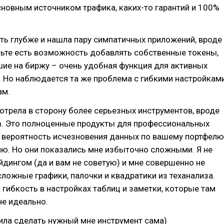
новным источником трафика, каких-то гарантий и 100%
ть глубже и нашла пару симпатичных приложений, вроде
ельте есть возможность добавлять собственные токены,
ие на биржу – очень удобная функция для активных
. Но наблюдается та же проблема с гибкими настройкам
ам.
трела в сторону более серьезных инструментов, вроде
om. Это полноценные продукты для профессиональных
м вероятность исчезновения данных по вашему портфелю
лю. Но они показались мне избыточно сложными. Я не
дингом (да и вам не советую) и мне совершенно не
сложные графики, палочки и квадратики из теханализа.
 гибкость в настройках таблиц и заметки, которые там
не идеально.
ила сделать нужный мне инструмент сама)