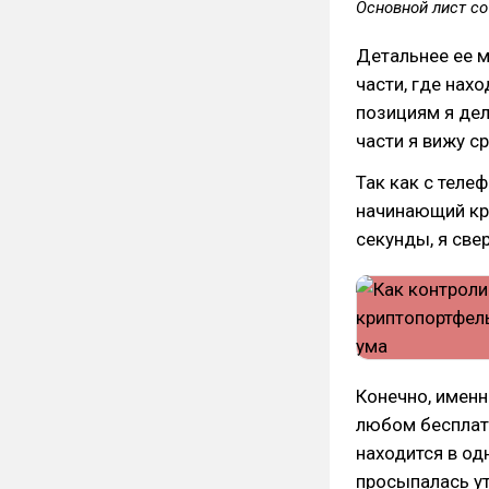
Основной лист с
Детальнее ее 
части, где нах
позициям я дел
части я вижу с
Так как с теле
начинающий кр
секунды, я све
Конечно, именн
любом бесплат
находится в од
просыпалась ут