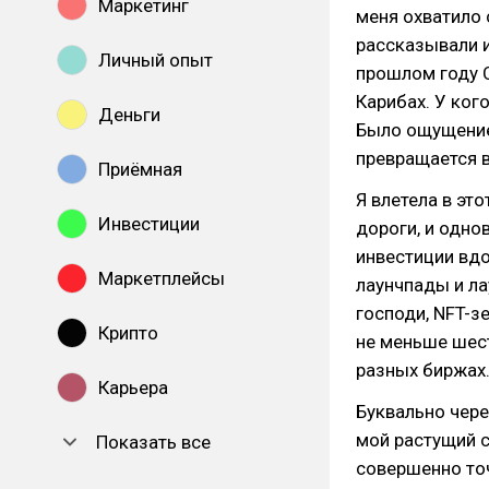
Маркетинг
меня охватило
рассказывали и
Личный опыт
прошлом году С
Карибах. У ког
Деньги
Было ощущение
превращается в
Приёмная
Я влетела в эт
Инвестиции
дороги, и одно
инвестиции вдол
Маркетплейсы
лаунчпады и лау
господи, NFT-з
Крипто
не меньше шест
разных биржах
Карьера
Буквально чере
мой растущий с
Показать все
совершенно точ