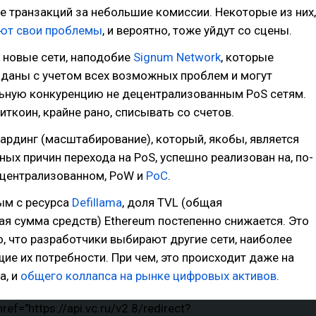
 транзакций за небольшие комиссии. Некоторые из них,
ют свои проблемы
, и вероятно, тоже уйдут со сцены.
 новые сети, наподобие
Signum Network
, которые
зданы с учетом всех возможных проблем и могут
льную конкуренцию не децентрализованным PoS сетям.
иткоин, крайне рано, списывать со счетов.
рдинг (масштабирование), который, якобы, является
ных причин перехода на PoS, успешно реализован на, по-
централизованном, PoW и
PoC
.
ым с ресурса
Defillama
, доля TVL (общая
я сумма средств) Ethereum постепенно снижается. Это
о, что разработчики выбирают другие сети, наиболее
е их потребности. При чем, это происходит даже на
a, и
общего коллапса на рынке цифровых активов
.