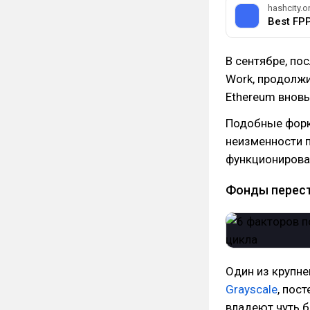
hashcity.o
Best FP
В сентябре, по
Work, продолжи
Ethereum вновь
Подобные форк
неизменности п
функционироват
Фонды перест
Один из крупн
Grayscale
, пос
владеют чуть б