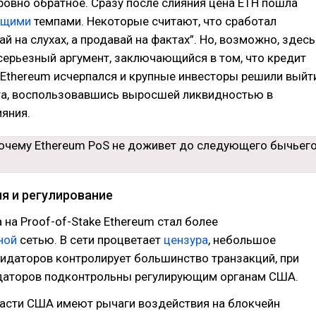
овно обратное. Сразу после слияния цена ETH пошла
ющими
темпами. Некоторые считают, что сработал
й на слухах, а продавай на фактах”. Но, возможно, здесь
серьезный аргумент, заключающийся в том, что кредит
 Ethereum исчерпался и крупные инвесторы решили выйт
кта, воспользовавшись выросшей ликвидностью в
яния.
я и регулирование
 на Proof-of-Stake Ethereum стал более
ной
сетью. В сети процветает
цензура
, небольшое
идаторов контролирует большинство транзакций, при
даторов подконтрольны регулирующим органам США.
асти США имеют рычаги воздействия на блокчейн