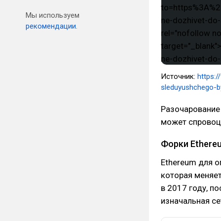
Мы используем
рекомендации.
Источник:
https:/
sleduyushchego-b
Разочарование 
может спровоци
Форки Ethere
Ethereum для о
которая меняет
в 2017 году, п
изначальная се