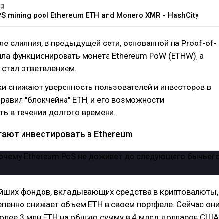
rg
PS mining pool Ethereum ETH and Monero XMR - HashCity
сле слияния, в предыдущей сети, основанной на Proof-of-
ла функционировать монета Ethereum PoW (ETHW), а
 стал ответвлением.
и снижают уверенность пользователей и инвесторов в
равил "блокчейна" ETH, и его возможности
ь в течении долгого времени.
ают инвестировать в Ethereum
ейших фондов, вкладывающих средства в криптовалюты,
тепенно снижает объем ETH в своем портфеле. Сейчас он
олее 3 млн ETH на общую сумму в 4 млрд долларов США