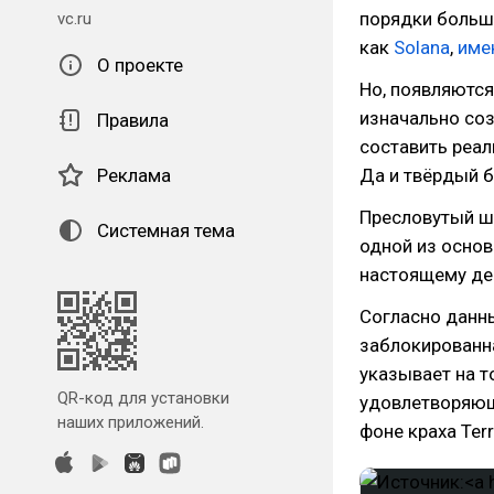
порядки больше
vc.ru
как
Solana
,
име
О проекте
Но, появляются
изначально со
Правила
составить реа
Реклама
Да и твёрдый б
Пресловутый ша
Системная тема
одной из основ
настоящему де
Согласно данн
заблокированна
указывает на т
QR-код для установки
удовлетворяющи
наших приложений.
фоне краха Terr