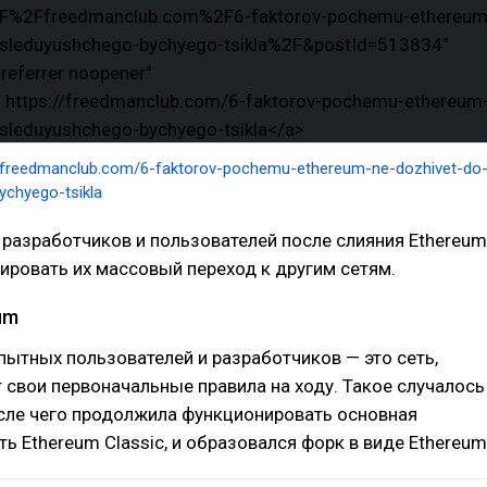
/freedmanclub.com/6-faktorov-pochemu-ethereum-ne-dozhivet-do
ychyego-tsikla
разработчиков и пользователей после слияния Ethereum
ровать их массовый переход к другим сетям.
um
пытных пользователей и разработчиков — это сеть,
 свои первоначальные правила на ходу. Такое случалось
осле чего продолжила функционировать основная
ть Ethereum Classic, и образовался форк в виде Ethereum