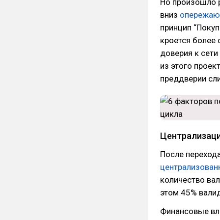
Но произошло р
вниз
опережа
принцип “Покупа
кроется более 
доверия к сети
из этого прое
преддверии сли
Централизаци
После перехода
централизован
количество вал
этом 45% вали
Финансовые вл