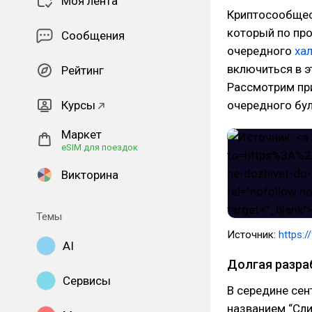
Моя лента
Криптосообщес
который по про
Сообщения
очередного
ха
включиться в э
Рейтинг
Рассмотрим пр
Курсы
очередного бул
Маркет
eSIM для поездок
Викторина
Темы
Источник:
https:
AI
Долгая разра
Сервисы
В середине сен
названием “Сли