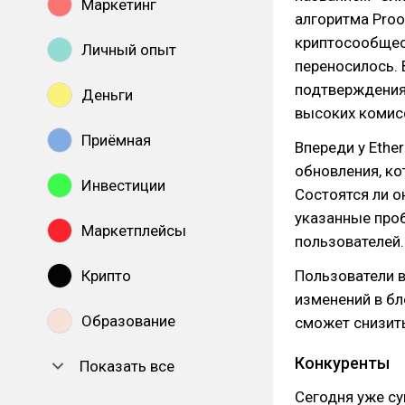
Маркетинг
алгоритма Proo
криптосообщес
Личный опыт
переносилось. 
подтверждения 
Деньги
высоких комисс
Приёмная
Впереди у Eth
обновления, к
Инвестиции
Состоятся ли о
указанные про
Маркетплейсы
пользователей.
Крипто
Пользователи 
изменений в бл
Образование
сможет снизить
Конкуренты
Показать все
Сегодня уже с