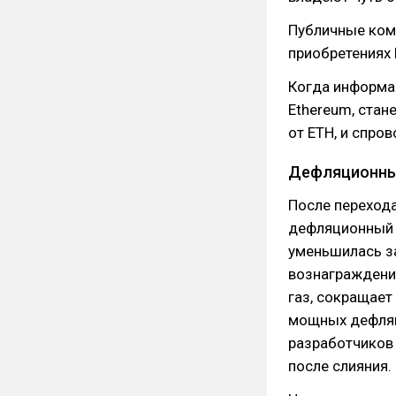
Публичные ком
приобретениях 
Когда информац
Ethereum, стан
от ETH, и спро
Дефляционный
После перехода
дефляционный 
уменьшилась з
вознаграждения
газ, сокращает
мощных дефляц
разработчиков 
после слияния.