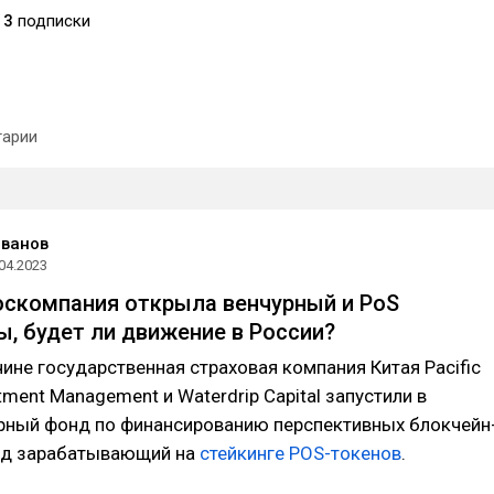
3
подписки
арии
Иванов
04.2023
оскомпания открыла венчурный и PoS
, будет ли движение в России?
чине государственная страховая компания Китая Pacific
tment Management и Waterdrip Capital запустили в
урный фонд по финансированию перспективных блокчейн
нд зарабатывающий на
стейкинге POS-токенов
.