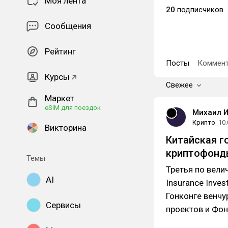
Моя лента
20
подписчиков
Сообщения
Рейтинг
Посты
Коммент
Курсы
Свежее
Маркет
eSIM для поездок
Михаил 
Крипто
10.
Викторина
Китайская г
криптофонды
Темы
Третья по вели
AI
Insurance Inves
Гонконге венч
Сервисы
проектов и Фо