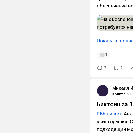
обеспечение вс
Показать полн
1
2
1
Михаил 
Крипто
21.
Биктоин за 1
РБК пишет
: Ан
крипторынка. 
подходящий мо