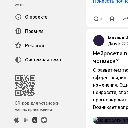
Показать полн
vc.ru
О проекте
5
Правила
Михаил 
Деньги
22.
Реклама
Нейросети в
Системная тема
человек?
С развитием те
сфера трейдинг
изменения. Одн
нейросети, спо
прогнозировать
QR-код для установки
Возникает вопр
наших приложений.