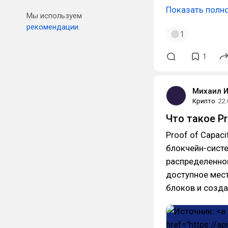
Показать полн
Мы используем
рекомендации.
1
1
Михаил 
Крипто
22.
Что такое Pr
Proof of Capac
блокчейн-сист
распределенног
доступное мест
блоков и созда