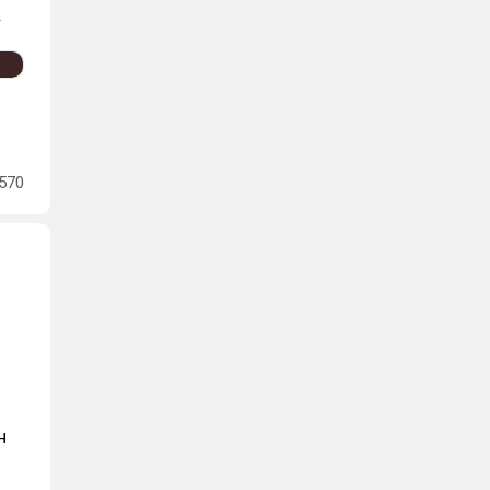
.
570
н