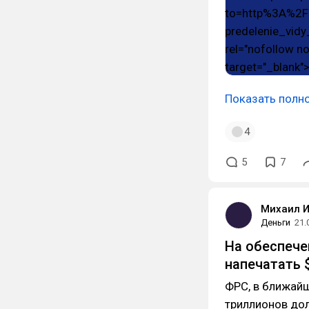
Показать полн
4
5
7
Михаил 
Деньги
21.
На обеспече
напечатать $
ФРС, в ближайш
триллионов до