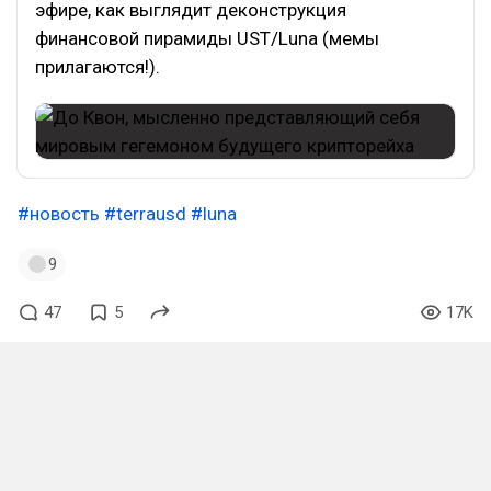
эфире, как выглядит деконструкция
финансовой пирамиды UST/Luna (мемы
прилагаются!).
#новость
#terrausd
#luna
9
47
5
17K