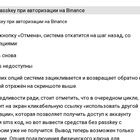
ey при авторизации на Binance
нопку «Отмена», система откатится на шаг назад, со
пциями:
 снова
s недоступны
их опций система зацикливается и возвращает обратно 
ый отражён на скриншоте выше.
едливости ради, стоит отметить, что в очередном цикле,
т на экран кликабельную ссылку «использовать другой
ции», которая позволяет получить доступ к аккаунту
и sms код, но вот вывести средства без passkey с
сии уже не получится. Вывод теперь возможен только
ние. Опция подключения физического ключа для