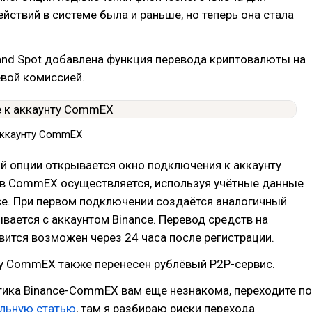
йствий в системе была и раньше, но теперь она стала
 and Spot добавлена функция перевода криптовалюты на
вой комиссией.
аккаунту CommEX
й опции открывается окно подключения к аккаунту
в CommEX осуществляется, используя учётные данные
ce. При первом подключении создаётся аналогичный
ывается с аккаунтом Binance. Перевод средств на
ится возможен через 24 часа после регистрации.
у CommEX также перенесен рублёвый P2P-сервис.
тика Binance-CommEX вам еще незнакома, переходите по
льную статью
, там я разбираю риски перехода