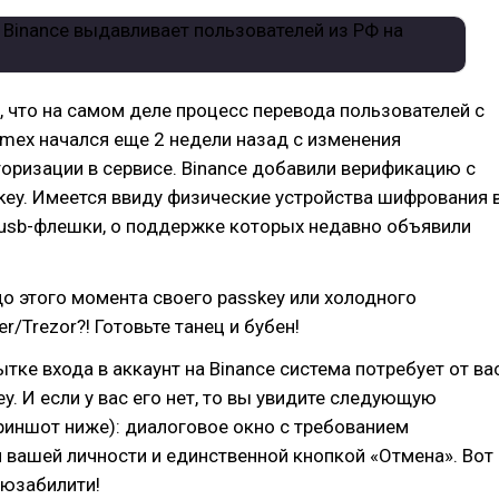
 что на самом деле процесс перевода пользователей с
mex начался еще 2 недели назад с изменения
оризации в сервисе. Binance добавили верификацию с
ey. Имеется ввиду физические устройства шифрования 
usb-флешки, о поддержке которых недавно объявили
до этого момента своего passkey или холодного
r/Trezor?! Готовьте танец и бубен!
ытке входа в аккаунт на Binance система потребует от ва
ey. И если у вас его нет, то вы увидите следующую
криншот ниже): диалоговое окно с требованием
вашей личности и единственной кнопкой «Отмена». Вот
 юзабилити!