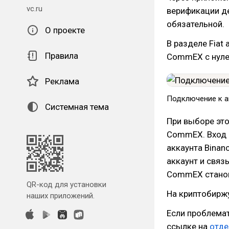
vc.ru
верификации де
обязательной.
О проекте
В разделе Fiat
Правила
CommEX с нуле
Реклама
Подключение к 
Системная тема
При выборе это
CommEX. Вход 
аккаунта Binan
аккаунт и связ
CommEX станов
QR-код для установки
На криптобирж
наших приложений.
Если проблема
ссылке на
отде