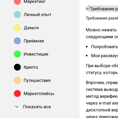
Маркетинг
Личный опыт
Требование passk
Деньги
Можно нажать к
следующими о
Приёмная
Попробовать
Инвестиции
Мои passkey
При выборе обе
Крипто
статусу, котор
Путешествия
Впрочем, справ
система выводи
Маркетплейсы
метод верифика
через e-mail ил
Показать все
десктопной вер
через приложе