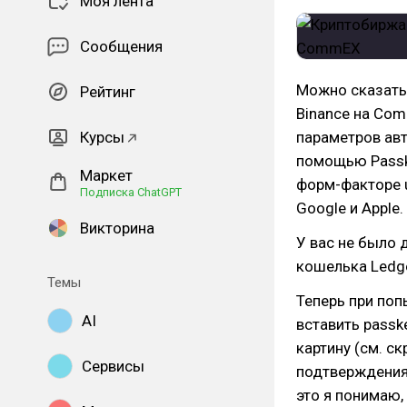
Моя лента
Сообщения
Можно сказать,
Рейтинг
Binance на Com
Курсы
параметров авт
помощью Passk
Маркет
форм-факторе 
Подписка ChatGPT
Google и Apple.
Викторина
У вас не было 
кошелька Ledge
Темы
Теперь при поп
AI
вставить passk
картину (см. с
Сервисы
подтверждения 
это я понимаю,