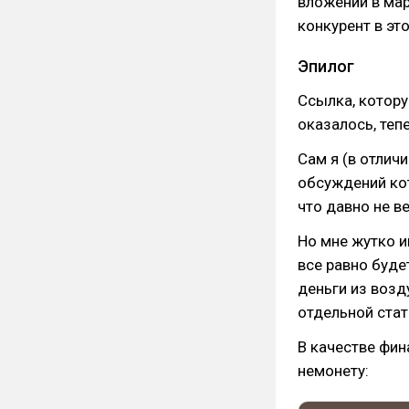
вложений в мар
конкурент в эт
Эпилог
Ссылка, котору
оказалось, тепе
Сам я (в отлич
обсуждений кот
что давно не в
Но мне жутко и
все равно буде
деньги из возд
отдельной стат
В качестве фи
немонету: