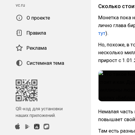
vc.ru
Сколько стои
Монетка пока ни
О проекте
лично глава би
Правила
тут
).
Но, похоже, в т
Реклама
несколько мил
прирост с 1.01
Системная тема
QR-код для установки
Немалая часть 
наших приложений.
повышает свой 
Там есть разны