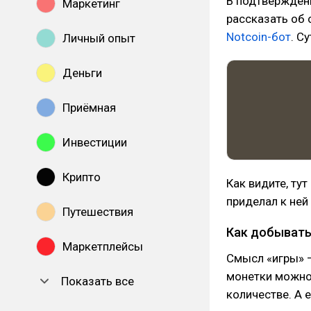
В подтверждени
Маркетинг
рассказать об
Notcoin-бот
. С
Личный опыт
Деньги
Приёмная
Инвестиции
Крипто
Как видите, ту
приделал к ней
Путешествия
Как добывать
Маркетплейсы
Смысл «игры» —
монетки можно
Показать все
количестве. А 