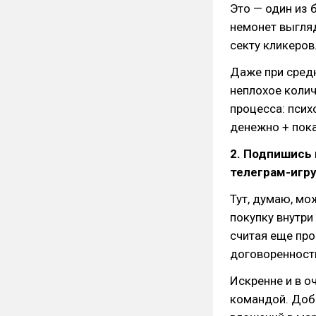
Это — один из 
немонет выгляд
секту кликеров
Даже при средн
неплохое колич
процесса: псих
денежно + пока
2. Подпишись 
телеграм-игру
Тут, думаю, мо
покупку внутри
считая еще проф
договоренности
Искренне и в 
командой. Доби