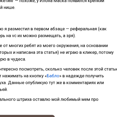
кетинг — похоже, у Илона Маска появился крепкий
ой нише.
ю я разместил в первом абзаце — реферальная (как
рь на vc их можно размещать, а зря).
ие от многих ребят из моего окружения, на основании
орых и написана эта статья) не играю в кликер, потому
ерю в чудеса.
нтересно посмотреть, сколько человек после этой стать
т нажимать на кнопку «
Бабло
» в надежде получить
уха. Данные опубликую тут же в комментариях или
ьей.
нального штриха оставлю мой любимый мем про