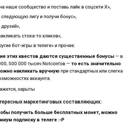
а наше сообщество и поставь лайк в соцсети Х»,
 следующую лигу и получи бонус»,
 друзей»,
накликать стока-то кликов»,
ругие бот-игры в телеге» и прочее.
ие этих квестов даются существенные бонусы
— в
000, 500 000 тысяч Notcoin’ов —
то есть значительно
можно накликать вручную
при стандартных или слегка
озможностях аккаунта.
 кажется, зарыты
тересных маркетинговых составляющих:
чтобы получить больше бесплатных монет, можно
иум подписку в телеге :-Р