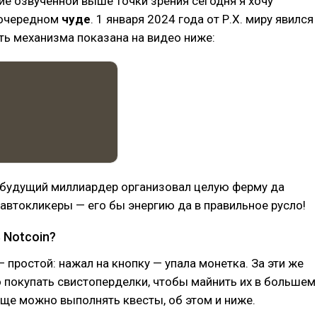
е озвученной выше точки зрения сегодня я хочу
 очередном
чуде
. 1 января 2024 года от Р.Х. миру явился
уть механизма показана на видео ниже:
т будущий миллиардер организовал целую ферму да
 автокликеры — его бы энергию да в правильное русло!
 Notcoin?
 простой: нажал на кнопку — упала монетка. За эти же
 покупать свистоперделки, чтобы майнить их в большем
еще можно выполнять квесты, об этом и ниже.