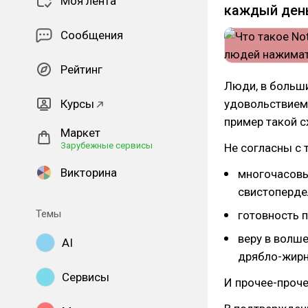
Моя лента
каждый ден
Сообщения
Рейтинг
Люди, в больши
Курсы
удовольствием
пример такой с
Маркет
Зарубежные сервисы
Не согласны с 
Викторина
многочасовы
свистоперде
Темы
готовность 
веру в волше
AI
дрябло-жирн
Сервисы
И прочее-проч