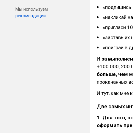
«подпишись н
Мы используем
рекомендации.
«накликай на
«пригласи 10
«заставь их 
«поиграй в д
И
за выполнен
+100 000, 200 
больше, чем 
прокачанных в
И тут, как мне
Две самых ин
1. Для того, 
оформить прем