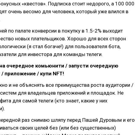
бонусных «квестов». Подписка стоит недорого, а 100 000
ят очень весомо для человека, который уже влился в
.
ей по палате конверсии в покупку в 1.5-2% выходит
ество новых плательщиков. Хорошо для всех сторон
ологически (я стал богаче!) для пользователя бота,
затели для инвестора для команды телеги.
на очередное комьюнити / запусти очередную
 / приложение / купи NFT!
жно и не объяснять все преимущества роста аудитории /
 систем для владельцев приложений и площадок. Не
ита для самой телеги (кто знает, какие у них
).
очередной раз снимаю шляпу перед Пашей Дуровым и его
ваться своих целей без (или без существенных)