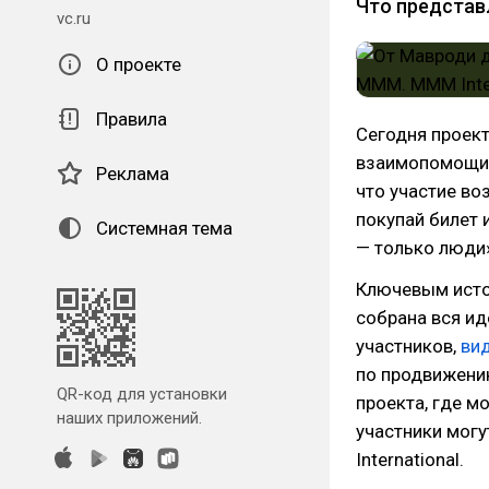
Что представл
vc.ru
О проекте
Правила
Сегодня проек
взаимопомощи»
Реклама
что участие во
покупай билет 
Системная тема
— только люди
Ключевым исто
собрана вся и
участников,
ви
по продвижению
QR-код для установки
проекта, где м
наших приложений.
участники могу
International.