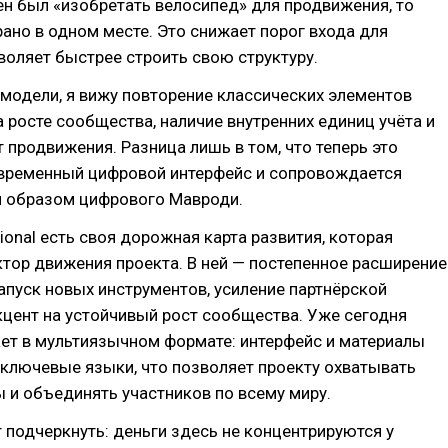
н был «изобретать велосипед» для продвижения, то
рано в одном месте. Это снижает порог входа для
воляет быстрее строить свою структуру.
 модели, я вижу повторение классических элементов
 росте сообщества, наличие внутренних единиц учёта и
 продвижения. Разница лишь в том, что теперь это
овременный цифровой интерфейс и сопровождается
 образом цифрового Мавроди.
ional есть своя дорожная карта развития, которая
тор движения проекта. В ней — постепенное расширение
апуск новых инструментов, усиление партнёрской
цент на устойчивый рост сообщества. Уже сегодня
ет в мультиязычном формате: интерфейс и материалы
ключевые языки, что позволяет проекту охватывать
 и объединять участников по всему миру.
 подчеркнуть: деньги здесь не концентрируются у