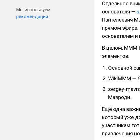
Отдельное вни
Мы используем
основателя —
s
рекомендации.
Пантелеевич Ма
прямом эфире. 
основателем и 
В целом, MMM I
элементов:
Основной сай
WikiMMM — ба
sergey-mavr
Мавроди.
Ещё одна важна
который уже до
участникам го
привлечения н