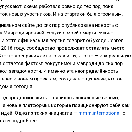
упускают: схема работала ровно до тех пор, пока
ток новых участников. И на старте он был огромным.
иальном сайте до сих пор опубликована новость с
я Мавроди иронией: «слухи о моей смерти сильно
 И хотя официальная версия говорит об уходе Сергея
 2018 году, сообщество продолжает оставлять место
Кто-то воспринимает это как игру, кто-то — как реальную
кт остаётся фактом: вокруг имени Мавроди до сих пор
еол загадочности. И именно эта неопределённость
терес к новым проектам, создавая ощущение, что он
ом и сегодня.
енд продолжил жить. Появились локальные версии,
 и новые платформы, которые позиционируют себя как
 идей. Одна из таких инициатив —
mmm.international
, о
кажу подробнее.