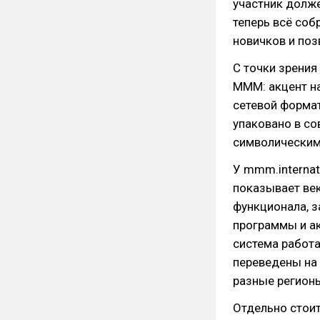
участник долже
теперь всё соб
новичков и поз
С точки зрения
МММ: акцент на
сетевой формат
упаковано в с
символическим
У mmm.internat
показывает век
функционала, з
программы и ак
система работа
переведены на 
разные регионы
Отдельно стоит