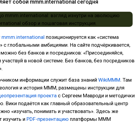
яет собой mmm.international сегодня
т
mmm.international
позиционируется как «система
 с глобальными амбициями. На сайте подчёркивается,
зможно без банков и посредников: «Присоединяйся,
и участвуй в новой системе. Без банков, без посредников
».
чником информации служит база знаний
WikiMMM
. Там
деология и история МММ, размещены инструкции для
деопрезентация проекта
с Сергеем Мавроди и методички
. Вики подаётся как главный образовательный центр
ожно «изучать, понимать и участвовать». Здесь же
т изучить и
PDF-презентацию
платформы MMM