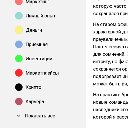
Маркетинг
которую часто 
сохранялся при
Личный опыт
На старом офиц
Деньги
характерной дл
преувеличены».
Приёмная
Пантелеевича в
для сомнений. 
Инвестиции
интригу, но фа
сохраняется ор
Маркетплейсы
подогревает ин
может быть ряд
Крипто
На практике бр
Карьера
новые команды
наследники его
Показать все
которой я расс