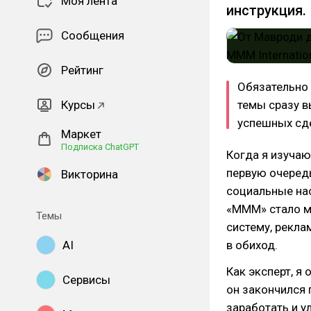
Моя лента
инструкция.
Сообщения
Рейтинг
Обязательно
Курсы
темы сразу в
успешных сде
Маркет
Подписка ChatGPT
Когда я изучаю
первую очередь
Викторина
социальные нас
«МММ» стало м
Темы
систему, рекла
AI
в обиход.
Как эксперт, я
Сервисы
он закончился 
заработать и у