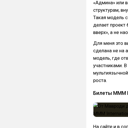
«Админа» или 
структурам, вн
Такая модель с
делает проект 
вверх», а не на
Для меня это в
сделана не на 
модель, где о
участниками. 
мультиязычной
роста.
Билеты MMM In
На сайте и в с