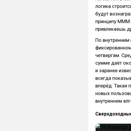
логика строитс
будут вознагра
принципу МММ:
привлекаешь др
По внутренним
фиксированном
четвергам. Сре
сумме даёт око
и заранее изве
всегда показыв
вперёд. Такая 
новых пользова
внутреннем алг
Сверхдоходны