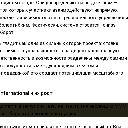
в едином фонде. Они распределяются по десяткам —
утри которых участники взаимодействуют напрямую.
нижает зависимость от централизованного управления и
более гибким. Фактически, система строится «снизу
оборот.
ыглядит как одна из сильных сторон проекта: ставка
анонимного управляющего, а на децентрализованную
тветственность и возможности разделены между самими
В совокупности с международным охватом и
 поддержкой это создаёт потенциал для масштабного
ternational и их рост
опутствующих материалах нет конкретных тарифов. Вся