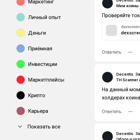
Decentis. З
Маркетинг
Проверяйте то
Личный опыт
dexscreen
Деньги
dexscre
Приёмная
Ответить
Инвестиции
Decentis. З
Маркетплейсы
На данный мом
Крипто
холдерах коина
Карьера
Ответить
Показать все
Decentis. З