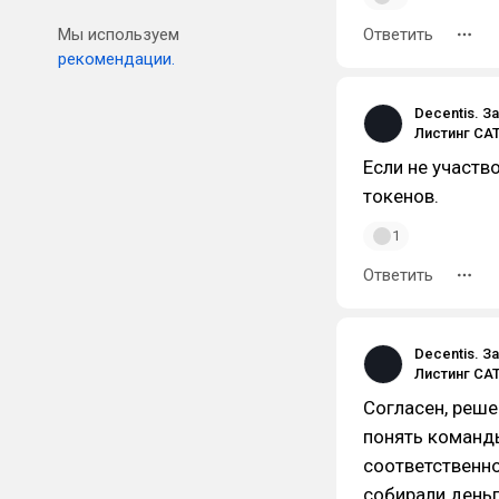
Мы используем
Ответить
рекомендации.
Decentis. З
Если не участв
токенов.
1
Ответить
Decentis. З
Согласен, реше
понять команды
соответственно
собирали деньг