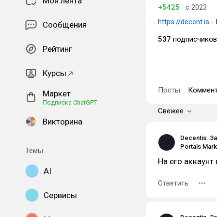
Моя лента
+5425
с 2023
https://decent.is
- 
Сообщения
537
подписчиков
Рейтинг
Курсы
Посты
Коммент
Маркет
Подписка ChatGPT
Свежее
Викторина
Decentis. З
Темы
На его аккаунт
AI
Ответить
Сервисы