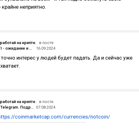
 крайне неприятно.
аработай на крипте.
в посте
Листинг CATI - ожидание и реальность. Catizen - Разочарование сообщества и жадность администрации. Дроп Catizen не окупит вложений.
16.09.2024
 точно интерес у людей будет падать. Да и сейчас уже
хватает.
аработай на крипте.
в посте
NOTCOIN от Telegram. Подробный обзор и пошаговая инструкция как добывать монеты NOTCOIN от телеграм
07.08.2024
https://coinmarketcap.com/currencies/notcoin/