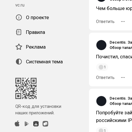
vc.ru
Чем больше юр
О проекте
Ответить
Правила
Decentis. З
Реклама
Почистил, спас
Системная тема
1
Ответить
Decentis. З
QR-код для установки
Попробуйте зай
наших приложений.
российскими IP
1