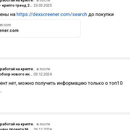
аработай на крипте.
в посте
Мем коины - крипто тренд 2024-25 года. Сколько можно заработать на мем коинах? Солана или соль, торгуем мемы на Solana.
23.03.2025
кены на
https://dexscreener.com/search
до покупки
er.com
ener.com
аработай на крипте.
в посте
TH Scanner обзор нового инструмента. Что может TH Sol Scanner Bot? Ключевые возможности. Инструкция.
03.12.2024
ент нет, можно получить информацию только о топ10
.
аработай на крипте.
в посте
Обзор и отзывы проекта Niolic.com. Новый среднепроцентник с доходностью от 1% до 5% в сутки.
26.11.2024