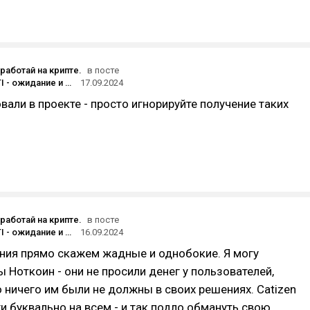
аработай на крипте.
в посте
Листинг CATI - ожидание и реальность. Catizen - Разочарование сообщества и жадность администрации. Дроп Catizen не окупит вложений.
17.09.2024
овали в проекте - просто игнорируйте получение таких
аработай на крипте.
в посте
Листинг CATI - ожидание и реальность. Catizen - Разочарование сообщества и жадность администрации. Дроп Catizen не окупит вложений.
16.09.2024
ния прямо скажем жадные и однобокие. Я могу
 Ноткоин - они не просили денег у пользователей,
 ничего им были не должны в своих решениях. Catizen
и буквально на всем - и так подло обмануть свою