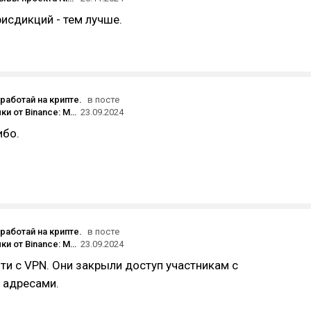
исдикций - тем лучше.
аработай на крипте.
в посте
Обзор тапалки от Binance: Moonbox Bot! Бесплатный фарм токенов. Убийца Хомяка! Пошаговая инструкция MoonboxBot. Заработок без вложений.
23.09.2024
ибо.
аработай на крипте.
в посте
Обзор тапалки от Binance: Moonbox Bot! Бесплатный фарм токенов. Убийца Хомяка! Пошаговая инструкция MoonboxBot. Заработок без вложений.
23.09.2024
ти с VPN. Они закрыли доступ участникам с
 адресами.