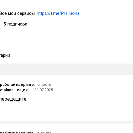
Все мои сервисы.
https://t.me/PH_Bona
5
подписок
арии
аработай на крипте.
в посте
Portals Marketplace - еще один маркетплейс, который позволяет купить подарки в телеграме. Portals обзор и инструкция.
31.07.2025
 передадите.