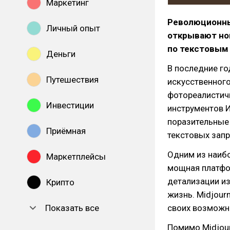
Маркетинг
Революционны
Личный опыт
открывают но
по текстовым
Деньги
В последние г
Путешествия
искусственного
фотореалистич
Инвестиции
инструментов И
поразительные
Приёмная
текстовых запр
Одним из наибо
Маркетплейсы
мощная платфо
детализации и
Крипто
жизнь. Midjour
Показать все
своих возможн
Помимо Midjour