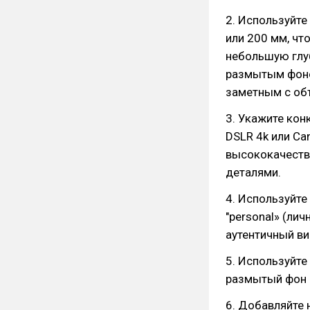
2. Используйте
или 200 мм, чт
небольшую глуб
размытым фоно
заметным с об
3. Укажите конк
DSLR 4k или Ca
высококачеств
деталями.
4. Используйте
"personal» (лич
аутентичный ви
5. Используйте
размытый фон 
6. Добавляйте 