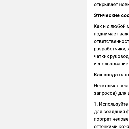
открывает новы
Этические со
Как и с любой 
поднимает важ
ответственност
разработчики, 
четких руковод
использование 
Как создать 
Несколько рек
запросов) для 
1. Используйте
для создания 
портрет челове
оттенками кожи