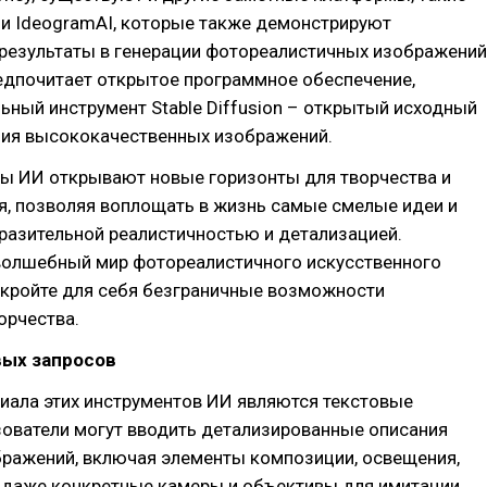
 и IdeogramAI, которые также демонстрируют
результаты в генерации фотореалистичных изображений
редпочитает открытое программное обеспечение,
ьный инструмент Stable Diffusion – открытый исходный
ния высококачественных изображений.
ты ИИ открывают новые горизонты для творчества и
, позволяя воплощать в жизнь самые смелые идеи и
разительной реалистичностью и детализацией.
 волшебный мир фотореалистичного искусственного
ткройте для себя безграничные возможности
орчества.
вых запросов
иала этих инструментов ИИ являются текстовые
зователи могут вводить детализированные описания
ражений, включая элементы композиции, освещения,
 даже конкретные камеры и объективы для имитации.