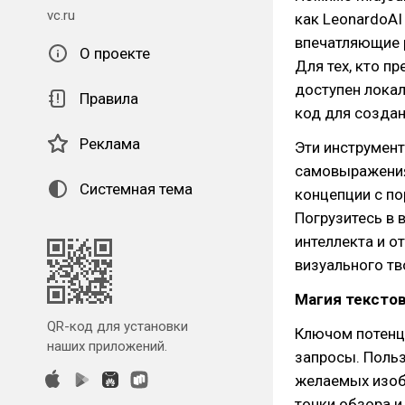
vc.ru
как LeonardoAI
впечатляющие 
О проекте
Для тех, кто п
доступен локал
Правила
код для созда
Реклама
Эти инструмен
самовыражения
Системная тема
концепции с по
Погрузитесь в
интеллекта и о
визуального тв
Магия тексто
QR-код для установки
Ключом потенц
наших приложений.
запросы. Поль
желаемых изоб
точки обзора и