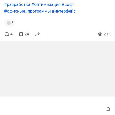
#разработка
#оптимизация
#софт
#офисные_программы
#интерфейс
5
4
24
2.1K