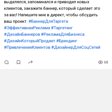
выделялся, запоминался и приводил новых
клиентов, закажите баннер, который сделает это
за вас! Напишите мне в директ, чтобы обсудить
ваш проект.
#БаннерДляТаргета
#ЭффективнаяРеклама
#Таргетинг
#ДизайнБаннеров
#РекламаДляБизнеса
#ДизайнКоторыйПродает
#Брендинг
#ПривлечениеКлиентов
#ДизайнерДляСоцСетей
68