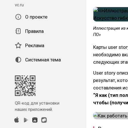
vc.ru
О проекте
Иллюстрация из к
Правила
ПО»
Реклама
Карты user sto
необходимо вкл
Системная тема
следующих этап
User story опи
результат, кот
составления и
“Я как (тип по
чтобы (получи
QR-код для установки
наших приложений.