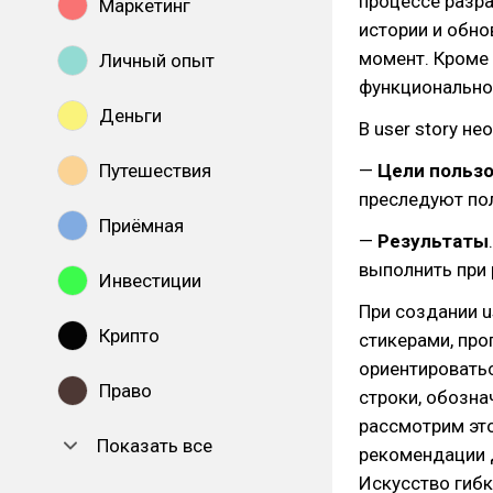
процессе разра
Маркетинг
истории и обно
момент. Кроме 
Личный опыт
функционально
Деньги
В user story н
Путешествия
—
Цели польз
преследуют пол
Приёмная
—
Результаты
выполнить при 
Инвестиции
При создании u
Крипто
стикерами, пр
ориентироватьс
Право
строки, обозна
рассмотрим это
Показать все
рекомендации 
Искусство гибк