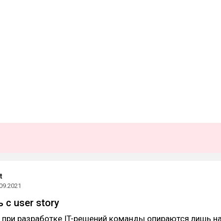
t
09.2021
 с user story
о при разработке IT-решений команды опираются лишь н