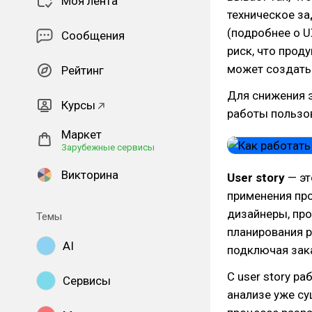
Моя лента
техническое за
(подробнее о U
Сообщения
риск, что прод
может создать 
Рейтинг
Для снижения э
Курсы
работы пользов
Маркет
Зарубежные сервисы
Викторина
User story
— эт
применения про
дизайнеры, про
Темы
планирования р
AI
подключая зак
С user story р
Сервисы
анализе уже су