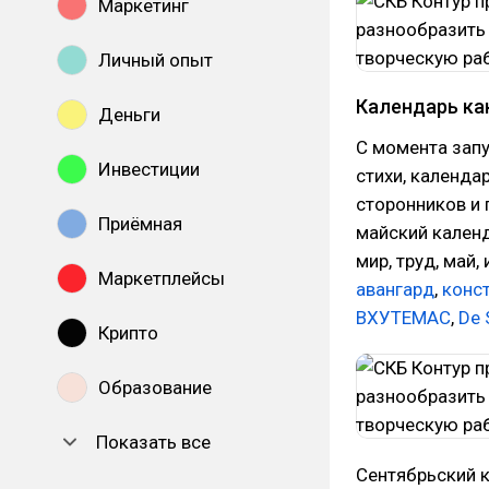
Маркетинг
Личный опыт
Календарь ка
Деньги
С момента запу
Инвестиции
стихи, календа
сторонников и
Приёмная
майский календ
мир, труд, май,
Маркетплейсы
авангард
,
конс
ВХУТЕМАС
,
De S
Крипто
Образование
Показать все
Сентябрьский 