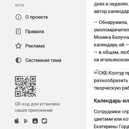
днях и неделях
vc.ru
автор календар
О проекте
— Обнаружила, 
умопомрачител
Правила
Моника Белуччи
календарь ей —
Реклама
— в общем, люб
на итальянском 
Системная тема
Календарь-и
QR-код для установки
наших приложений.
Сотрудники спр
цветами или к
Екатерины Горд