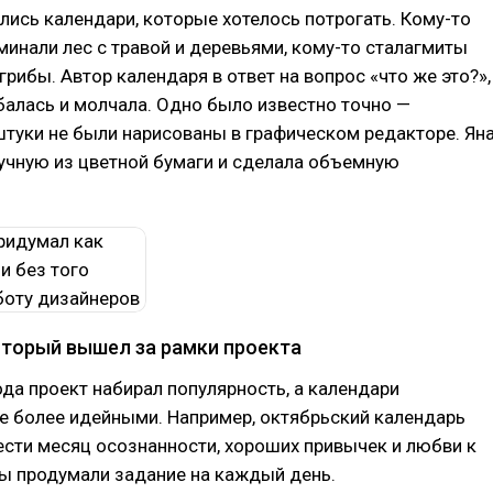
ились календари, которые хотелось потрогать. Кому-то
минали лес с травой и деревьями, кому-то сталагмиты
грибы. Автор календаря в ответ на вопрос «что же это?»,
алась и молчала. Одно было известно точно —
туки не были нарисованы в графическом редакторе. Ян
учную из цветной бумаги и сделала объемную
оторый вышел за рамки проекта
ода проект набирал популярность, а календари
е более идейными. Например, октябрьский календарь
сти месяц осознанности, хороших привычек и любви к
ры продумали задание на каждый день.