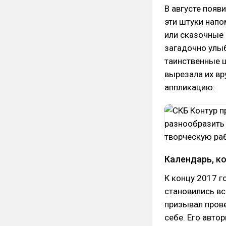
В августе появ
эти штуки напо
или сказочные 
загадочно улыб
таинственные ш
вырезала их вр
аппликацию:
Календарь, к
К концу 2017 г
становились вс
призывал прове
себе. Его авто