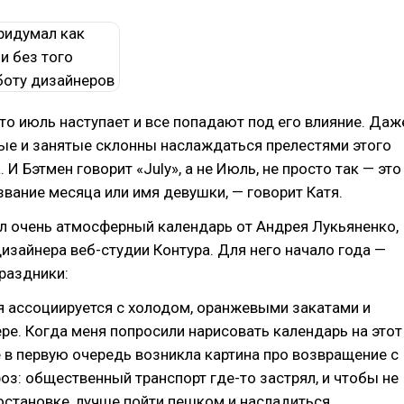
что июль наступает и все попадают под его влияние. Даж
ые и занятые склонны наслаждаться прелестями этого
 И Бэтмен говорит «July», а не Июль, не просто так — это
вание месяца или имя девушки, — говорит Катя.
л очень атмосферный календарь от Андрея Лукьяненко,
изайнера веб-студии Контура. Для него начало года —
праздники:
я ассоциируется с холодом, оранжевыми закатами и
ере. Когда меня попросили нарисовать календарь на этот
е в первую очередь возникла картина про возвращение с
оз: общественный транспорт где-то застрял, и чтобы не
остановке, лучше пойти пешком и насладиться