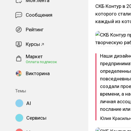
Моя лента
СКБ Контур в 2
которого стали
Сообщения
каждый из кото
Рейтинг
Курсы
Наши дизайне
Маркет
Оплата подписок
предпринимат
определенных
Викторина
повседневных
создали прое
Темы
времени, а н
личная ассоц
AI
послание или
Сервисы
Юлия Красиль