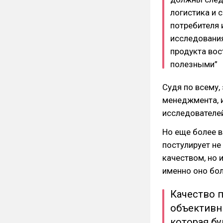
логистика и 
потребителя 
исследования
продукта вос
полезными”
Судя по всему,
менеджмента, и
исследователей
Но еще более в
постулирует н
качеством, но 
именно оно бол
Качество 
объективн
которая б