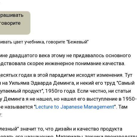
.
ивать цвет учебника, говорите “Бежевый”
ине двадцатого века этому не придавалось основного
одствовала скорее инженерное понимание качества.
есятых годах в этой парадигме исходят изменения. Тут
 на Уильяма Эдварда Деминга, и некий его труд "Самый
упаемый продукт", 1950го года. Если честно, ни статьи
 у Деминга я не нашел, но нашел его выступление в 1950-
ое называется "
Lecture to Japanese Management
”. Там
:
лезный” значит то, что дизайн и качество продукта
вать его назначению. Материалы, техника производства