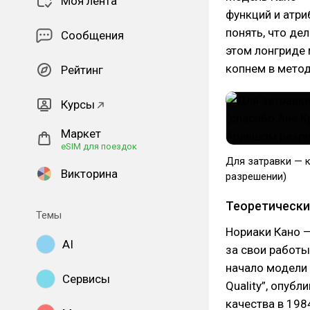
Моя лента
функций и атри
понять, что де
Сообщения
этом лонгриде 
копнем в метод
Рейтинг
Курсы
Маркет
eSIM для поездок
Для затравки — 
Викторина
разрешении)
Теоретически
Темы
Нориаки Кано —
AI
за свои работы
начало модели К
Сервисы
Quality”, опуб
качества в 198