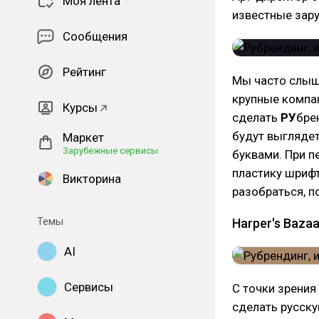
Моя лента
известные зар
Сообщения
Рейтинг
Мы часто слыш
крупные компан
Курсы
сделать
РУ
бре
будут выглядет
Маркет
Зарубежные сервисы
буквами. При п
пластику шрифт
Викторина
разобраться, п
Темы
Harper's Bazaa
AI
Сервисы
С точки зрения
сделать русскую