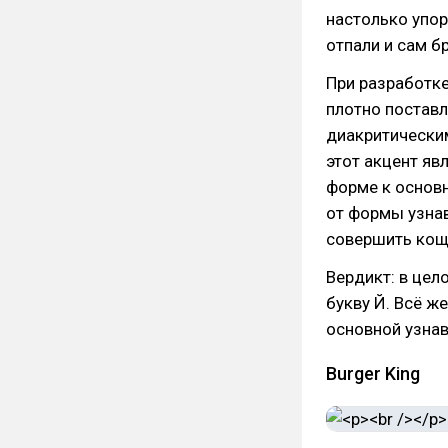
настолько упор
отпали и сам б
При разработке
плотно поставл
диакритическим
этот акцент яв
форме к основ
от формы узна
совершить кощу
Вердикт: в цел
букву Й. Всё ж
основной узнав
Burger King