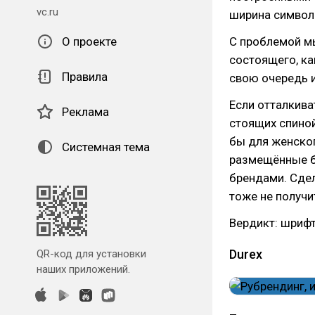
vc.ru
ширина символ
О проекте
С проблемой мы
состоящего, ка
Правила
свою очередь и
Если отталкива
Реклама
стоящих спиной
бы для женског
Системная тема
размещённые б
брендами. Сдел
тоже не получи
Вердикт: шрифт
Durex
QR-код для установки
наших приложений.