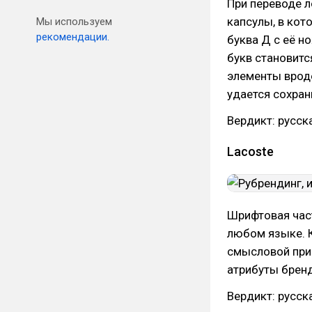
При переводе л
капсулы, в кот
Мы используем
рекомендации.
буква Д с её н
букв становитс
элементы вроде
удается сохран
Вердикт: русск
Lacoste
Шрифтовая час
любом языке. К
смысловой при
атрибуты бренд
Вердикт: русск