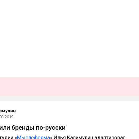
имулин
03.2019
 или бренды по-русски
тудии «
Мыслеформа
» Илья Калимулин адаптировал