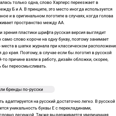
талась только одна, слово Харперс переезжает в
ежду Б и А. В принципе, это место иногда используется
вное и в оригинальном логотипе в случаях, когда голова
живает пространство между АА.
ки зрения пластики шрифта русская версия выглядит
о само слово короче на одну букву, поэтому занимает
 места в шапке журнала при классическом расположени
 до края. Поэтому, в случае если бы логотип в русской
й-то причине взяли в работу, дизайн обложки, скорее,
ь бы переосмысливать.
ь адаптируется на русский достаточно легко. В русской
ется уникальность буквы Е с перекладинами,
словно лесенкой. Также выдерживается увеличенная