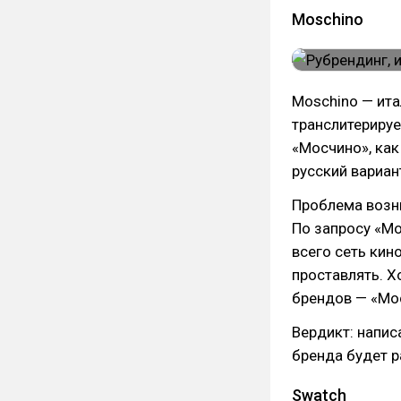
Moschino
Moschino — ита
транслитерируе
«Мосчино», как
русский вариан
Проблема возни
По запросу «М
всего сеть кин
проставлять. Х
брендов — «Мо
Вердикт: напис
бренда будет 
Swatch