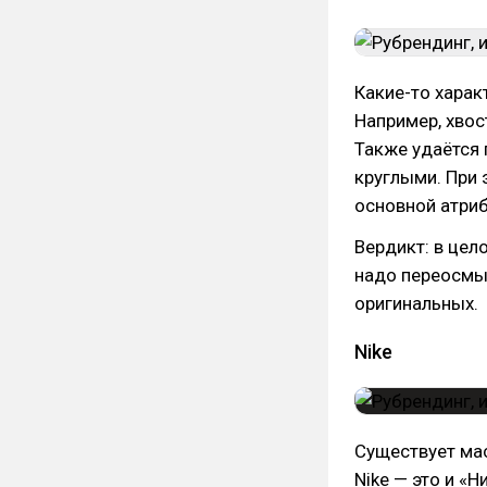
Какие-то харак
Например, хвост
Также удаётся 
круглыми. При 
основной атриб
Вердикт: в цел
надо переосмыс
оригинальных.
Nike
Существует мас
Nike — это и «Н