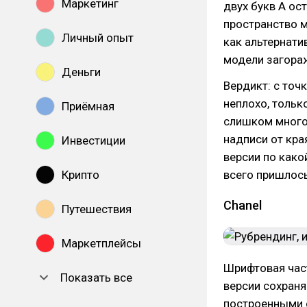
Маркетинг
двух букв А ос
пространство м
Личный опыт
как альтернати
модели загора
Деньги
Вердикт: с точ
неплохо, тольк
Приёмная
слишком много
надписи от края
Инвестиции
версии по како
Крипто
всего пришлос
Chanel
Путешествия
Маркетплейсы
Шрифтовая част
Показать все
версии сохраня
построенными 