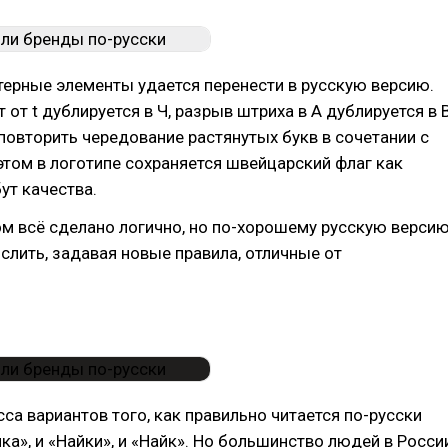
терные элементы удается перенести в русскую версию.
 от t дублируется в Ч, разрыв штриха в А дублируется в В
повторить чередование растянутых букв в сочетании с
этом в логотипе сохраняется швейцарский флаг как
ут качества.
ом всё сделано логично, но по-хорошему русскую верси
лить, задавая новые правила, отличные от
са вариантов того, как правильно читается по-русски
ика», и «Найки», и «Найк». Но большинство людей в Росси