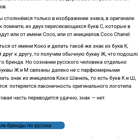
ов.
 столкнёмся только в изображении знака, в оригинале
к помните, из двух пересекающихся букв С, которые в
дут или от имени Сосо, или от инициалов Coco Chanel.
ться от имени Коко и делать такой же знак из букв К,
 друг к другу, то получим обычную букву Ж, что подошл
о бренда. Но сознании русского человека отдельно
уквы Ж и М связаны далеко не с парфюмерными
ать знак из инициалов Коко Шанель, то есть букв К и Ш,
тся: потеряется лаконичность оригинального логотипа.
овая часть переводится удачно, знак — нет.