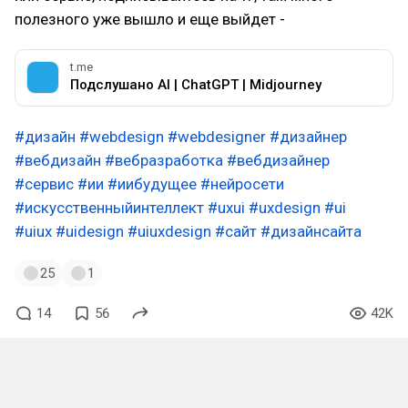
полезного уже вышло и еще выйдет -
t.me
Подслушано AI | ChatGPT | Midjourney
#дизайн
#webdesign
#webdesigner
#дизайнер
#вебдизайн
#вебразработка
#вебдизайнер
#сервис
#ии
#иибудущее
#нейросети
#искусственныйинтеллект
#uxui
#uxdesign
#ui
#uiux
#uidesign
#uiuxdesign
#сайт
#дизайнсайта
25
1
14
56
42K