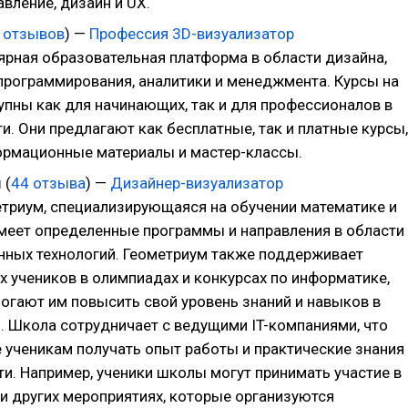
авление, дизайн и UX.
 отзывов
) —
Профессия 3D-визуализатор
ярная образовательная платформа в области дизайна,
 программирования, аналитики и менеджмента. Курсы на
тупны как для начинающих, так и для профессионалов в
и. Они предлагают как бесплатные, так и платные курсы,
ормационные материалы и мастер-классы.
м
(
44 отзыва
) —
Дизайнер-визуализатор
триум, специализирующаяся на обучении математике и
имеет определенные программы и направления в области
ных технологий. Геометриум также поддерживает
х учеников в олимпиадах и конкурсах по информатике,
огают им повысить свой уровень знаний и навыков в
и. Школа сотрудничает с ведущими IT-компаниями, что
е ученикам получать опыт работы и практические знания
ти. Например, ученики школы могут принимать участие в
 и других мероприятиях, которые организуются