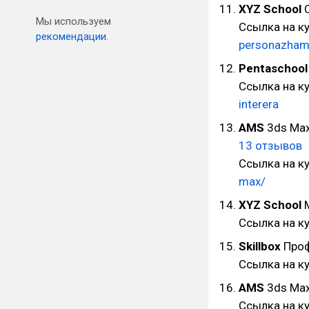
XYZ School
C
Мы используем
Ссылка на к
рекомендации.
personazha
Pentaschoo
Ссылка на к
interera
AMS
3ds Max
13 отзывов
Ссылка на к
max/
XYZ School
M
Ссылка на к
Skillbox
Проф
Ссылка на к
AMS
3ds Ma
Ссылка на к