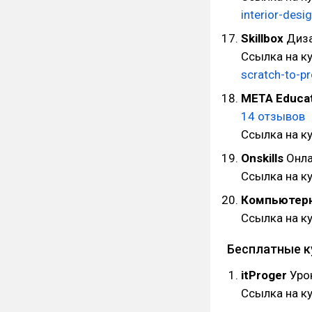
interior-desi
Skillbox
Диза
Ссылка на к
scratch-to-pr
META Educa
14 отзывов
Ссылка на к
Onskills
Онла
Ссылка на к
Компьютерн
Ссылка на к
Бесплатные 
itProger
Урок
Ссылка на к