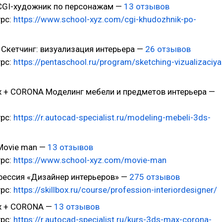
GI-художник по персонажам —
13 отзывов
урс:
https://www.school-xyz.com/cgi-khudozhnik-po-
m
l
Скетчинг: визуализация интерьера —
26 отзывов
урс:
https://pentaschool.ru/program/sketching-vizualizaciya
 + CORONA Моделинг мебели и предметов интерьера —
урс:
https://r.autocad-specialist.ru/modeling-mebeli-3ds-
ovie man —
13 отзывов
урс:
https://www.school-xyz.com/movie-man
ессия «Дизайнер интерьеров» —
275 отзывов
урс:
https://skillbox.ru/course/profession-interiordesigner/
x + CORONA —
13 отзывов
урс:
https://r.autocad-specialist.ru/kurs-3ds-max-corona-