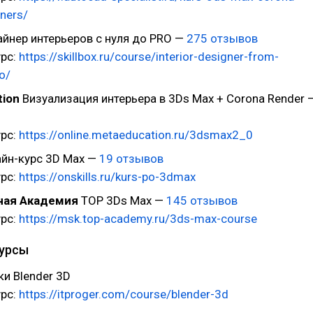
gners/
йнер интерьеров с нуля до PRO —
275 отзывов
урс:
https://skillbox.ru/course/interior-designer-from-
o/
tion
Визуализация интерьера в 3Ds Max + Corona Render 
урс:
https://online.metaeducation.ru/3dsmax2_0
йн-курс 3D Max —
19 отзывов
урс:
https://onskills.ru/kurs-po-3dmax
ая Академия
TOP 3Ds Max —
145 отзывов
урс:
https://msk.top-academy.ru/3ds-max-course
курсы
и Blender 3D
урс:
https://itproger.com/course/blender-3d