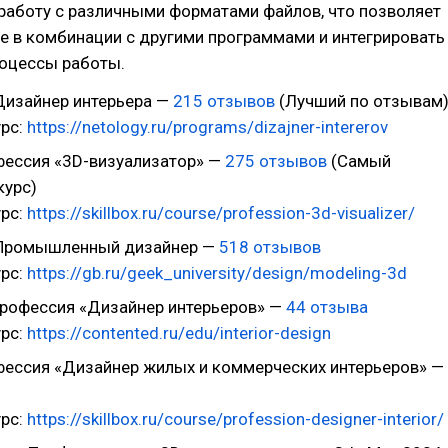
работу с различными форматами файлов, что позволяет
е в комбинации с другими программами и интегрировать
роцессы работы.
изайнер интерьера —
215 отзывов
(Лучший по отзывам
урс:
https://netology.ru/programs/dizajner-intererov
ессия «3D-визуализатор» —
275 отзывов
(Самый
курс)
урс:
https://skillbox.ru/course/profession-3d-visualizer/
ромышленный дизайнер —
518 отзывов
урс:
https://gb.ru/geek_university/design/modeling-3d
рофессия «Дизайнер интерьеров» —
44 отзыва
урс:
https://contented.ru/edu/interior-design
ессия «Дизайнер жилых и коммерческих интерьеров» —
урс:
https://skillbox.ru/course/profession-designer-interior/