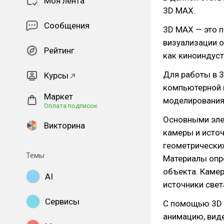
Моя лента
3D MAX.
Сообщения
3D MAX — это 
визуализации о
Рейтинг
как киноиндустр
Для работы в 
Курсы
компьютерной 
Маркет
моделирования
Оплата подписок
Основными эле
Викторина
камеры и источ
геометрических
Темы
Материалы опре
объекта. Камер
AI
источники свет
Сервисы
С помощью 3D 
анимацию, виде