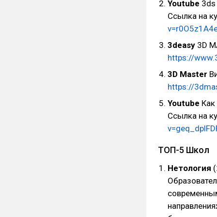
Youtube
3ds 
Ссылка на к
v=r0O5z1A4
3deasy
3D MA
https://www.
3D Master
Ви
https://3dmas
Youtube
Как 
Ссылка на к
v=geq_dplFD
ТОП-5 Школ
Нетология
(
Образовател
современным 
направлениях