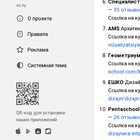
Специалист
vc.ru
—
35 отзыво
Ссылка на к
О проекте
AMS
Архитек
Правила
Ссылка на к
vizualizatsi
Реклама
Геометриу
Ссылка на к
Системная тема
school.com/
ЕШКО
Дизай
Ссылка на к
dizajn/dizajn
Pentaschool
QR-код для установки
—
26 отзыво
наших приложений.
Ссылка на к
dizajnera-int