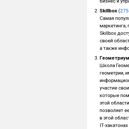
бизнес и упр
Skillbox
(
275
Самая попул
маркетинга,
Skillbox дос
своей област
а также инф
Геометриу
Школа Геоме
геометрии, 
информацион
участие свои
которые пом
этой област
позволяет е
в этой облас
IT-хакатонах