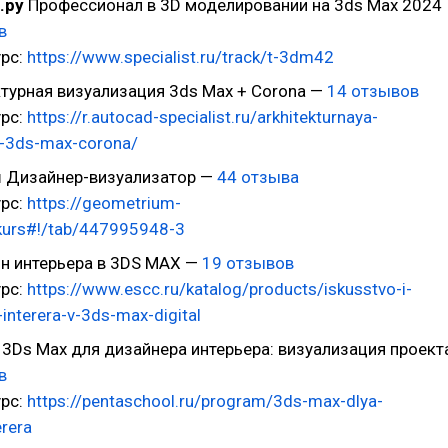
.ру
Профессионал в 3D моделировании на 3ds Max 2024
в
урс:
https://www.specialist.ru/track/t-3dm42
турная визуализация 3ds Max + Corona —
14 отзывов
урс:
https://r.autocad-specialist.ru/arkhitekturnaya-
ya-3ds-max-corona/
м
Дизайнер-визуализатор —
44 отзыва
урс:
https://geometrium-
kurs#!/tab/447995948-3
н интерьера в 3DS MAX —
19 отзывов
урс:
https://www.escc.ru/katalog/products/iskusstvo-i-
-interera-v-3ds-max-digital
3Ds Max для дизайнера интерьера: визуализация проект
в
урс:
https://pentaschool.ru/program/3ds-max-dlya-
erera