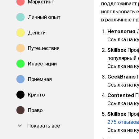
Маркетинг
поддерживает 
использовать е
Личный опыт
в различные п
Нетология
Д
Деньги
Ссылка на к
Путешествия
Skillbox
Проф
популярный 
Инвестиции
Ссылка на к
GeekBrains
П
Приёмная
Ссылка на к
Крипто
Contented
П
Ссылка на к
Право
Skillbox
Проф
275 отзывов
Показать все
Ссылка на к