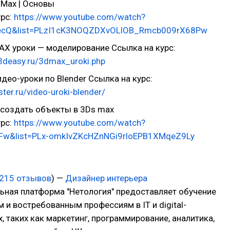
Max | Основы
урс:
https://www.youtube.com/watch?
ecQ&list=PLzI1cK3NOQZDXvOLlOB_Rmcb009rX68Pw
X уроки — моделирование Ссылка на курс:
3deasy.ru/3dmax_uroki.php
део-уроки по Blender Ссылка на курс:
ter.ru/video-uroki-blender/
создать объекты в 3Ds max
урс:
https://www.youtube.com/watch?
Fw&list=PLx-omkIvZKcHZnNGi9rloEPB1XMqeZ9Ly
215 отзывов
) —
Дизайнер интерьера
ьная платформа "Нетология" предоставляет обучение
и востребованным профессиям в IT и digital-
, таких как маркетинг, программирование, аналитика,