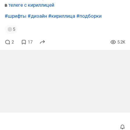
в
телеге с кириллицей
#шрифты
#дизайн
#кириллица
#подборки
5
2
17
5.2K