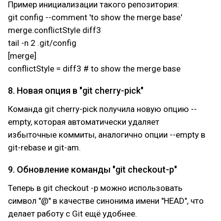
Пример инициализации такого репозитория:
git config --comment 'to show the merge base'
merge.conflictStyle diff3
tail -n 2 .git/config
[merge]
conflictStyle = diff3 # to show the merge base
8. Новая опция в "git cherry-pick"
Команда git cherry-pick получила новую опцию --
empty, которая автоматически удаляет
избыточные коммиты, аналогично опции --empty в
git-rebase и git-am.
9. Обновление команды "git checkout-p"
Теперь в git checkout -p можно использовать
символ "@" в качестве синонима имени "HEAD", что
делает работу с Git ещё удобнее.