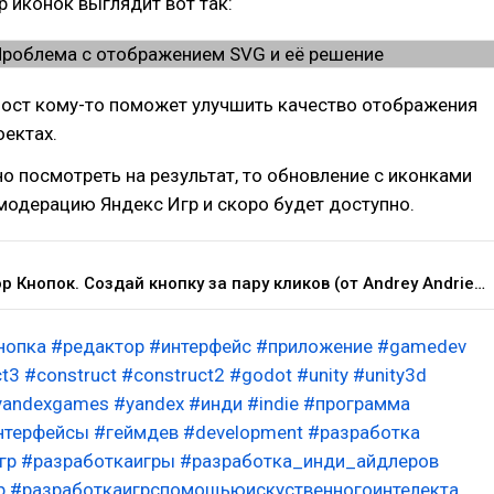
 иконок выглядит вот так:
пост кому-то поможет улучшить качество отображения
оектах.
но посмотреть на результат, то обновление с иконками
модерацию Яндекс Игр и скоро будет доступно.
Редактор Кнопок. Создай кнопку за пару кликов (от Andrey Andrievich) - Яндекс Игры
нопка
#редактор
#интерфейс
#приложение
#gamedev
ct3
#construct
#construct2
#godot
#unity
#unity3d
yandexgames
#yandex
#инди
#indie
#программа
нтерфейсы
#геймдев
#development
#разработка
гр
#разработкаигры
#разработка_инди_айдлеров
р
#разработкаигрспомощьюискуственногоинтелекта