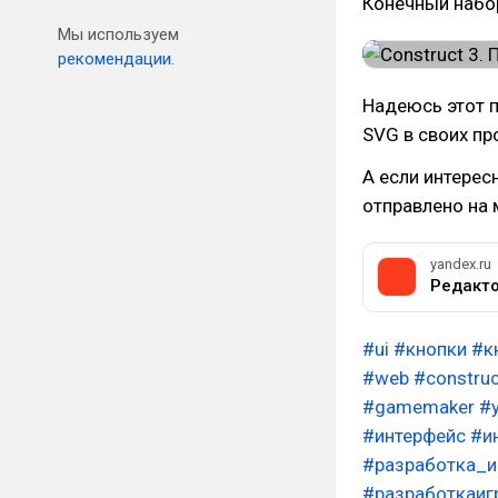
Конечный набор
Мы используем
рекомендации.
Надеюсь этот 
SVG в своих пр
А если интерес
отправлено на 
yandex.ru
#ui
#кнопки
#к
#web
#constru
#gamemaker
#
#интерфейс
#и
#разработка_и
#разработкаиг