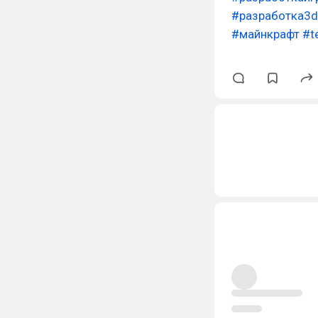
#разработка3d
#майнкрафт
#te