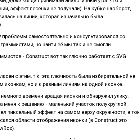
и, даже когда принимали аналогичный угол что и
ии, эффект лесенки не получали). На кубке наоборот,
илась на линии, которая изначально была
.
у проблемы самостоятельно и консультировался со
раммистами, но найти её мы так и не смогли.
ммистов - Construct вот так глючно работает с SVG
ласен с этим, т.к. эта глючность была избирательной не
м иконкам, но и к разным линиям на одной иконке.
 немного времени вращая иконки и обнаружил улику,
а меня к решению - маленький участок полукруглой
ел пиксельный эффект на самом верху окружности, в то
асался области отображения иконки (в Construct это
wBox).