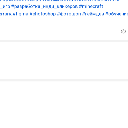
_игр
#разработка_инди_кликеров
#minecraft
rraria
#figma
#photoshop
#фотошоп
#геймдев
#обучени