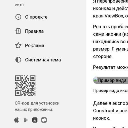
Я перепроверил
vc.ru
иконках и дейс
края ViewBox, о
О проекте
Решать проблем
Правила
сами иконки (к
находились во
Реклама
размер. Я умен
стороне.
Системная тема
Результат можн
Пример вида икон
Далее я экспор
QR-код для установки
наших приложений.
Construct и вс
иконок.