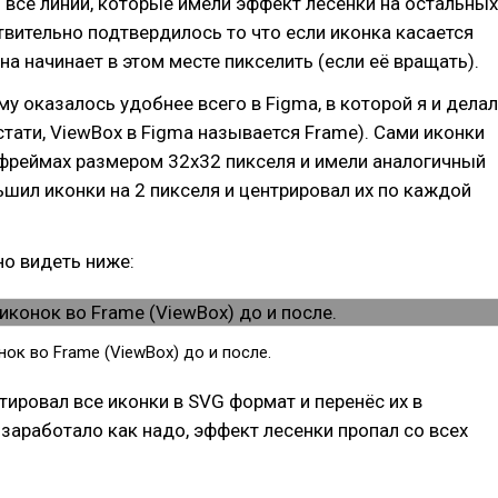
 все линии, которые имели эффект лесенки на остальных
твительно подтвердилось то что если иконка касается
на начинает в этом месте пикселить (если её вращать).
у оказалось удобнее всего в Figma, в которой я и делал
стати, ViewBox в Figma называется Frame). Сами иконки
 фреймах размером 32х32 пикселя и имели аналогичный
ьшил иконки на 2 пикселя и центрировал их по каждой
о видеть ниже:
ок во Frame (ViewBox) до и после.
тировал все иконки в SVG формат и перенёс их в
ё заработало как надо, эффект лесенки пропал со всех