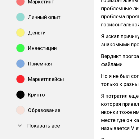
горизонтальным
Маркетинг
проблемные лин
проблема прояв
Личный опыт
горизонтальной
Деньги
Я искал причин
знакомыми прог
Инвестиции
Вердикт програ
Приёмная
файлами.
Но я не был сог
Маркетплейсы
только к разны
Крипто
Я потратил ещё
которая привел
Образование
иконки тоже им
месте где он к
Показать все
называется Vie