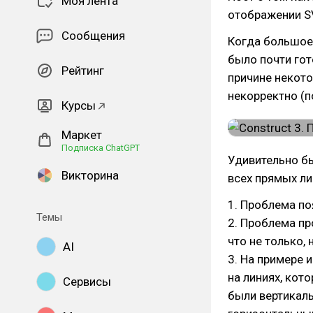
Моя лента
отображении SV
Сообщения
Когда большое 
было почти гот
Рейтинг
причине некото
некорректно (п
Курсы
Маркет
Подписка ChatGPT
Удивительно бы
Викторина
всех прямых ли
1. Проблема по
Темы
2. Проблема пр
что не только,
AI
3. На примере 
на линиях, кот
Сервисы
были вертикаль