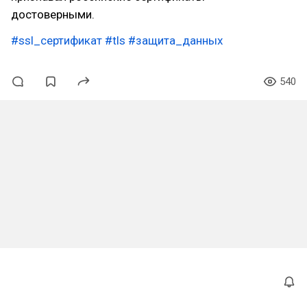
достоверными.
#ssl_сертификат
#tls
#защита_данных
540