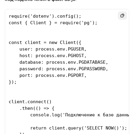
require('dotenv').config();

const { Client } = require('pg'); 

const client = new Client({

    user: process.env.PGUSER,

    host: process.env.PGHOST,

    database: process.env.PGDATABASE,

    password: process.env.PGPASSWORD,

    port: process.env.PGPORT,

});

client.connect()

    .then(() => {

        console.log('Подключение к базе данных 
        return client.query('SELECT NOW()');
