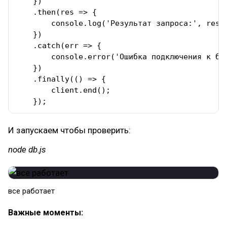
    })

    .then(res => {

        console.log('Результат запроса:', res.r
    })

    .catch(err => {

        console.error('Ошибка подключения к баз
    })

    .finally(() => {

        client.end(); 

    });
И запускаем чтобы проверить:
node db.js
все работает
Важные моменты: