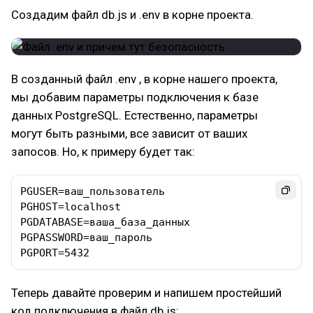
Создадим файл db.js и .env в корне проекта.
В созданный файл .env , в корне нашего проекта,
мы добавим параметры подключения к базе
данных PostgreSQL. Естественно, параметры
могут быть разными, все зависит от ваших
запосов. Но, к примеру будет так:
PGUSER=ваш_пользователь 

PGHOST=localhost

PGDATABASE=ваша_база_данных

PGPASSWORD=ваш_пароль

PGPORT=5432
Теперь давайте проверим и напишем простейший
код подключения в файл db.js: