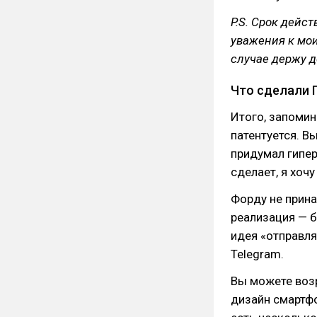
P.S. Срок дейс
уважения к мо
случае держу д
Что сделали 
Итого, запомин
патентуется. В
придумал гипер
сделает, я хочу
Форду не прин
реализация — б
идея «отправля
Telegram.
Вы можете возр
дизайн смартфон