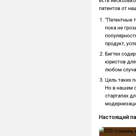
есть нескольк
патентов от на
“Патентные т
пока не гроз
популярность
продукт, усп
Бигтех соде
юристов для
любом случа
Цель таких п
Но в нашем 
стартапах дл
модернизаци
Настоящий па