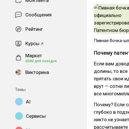
Моя лента
Сообщения
Рейтинг
Пивная бочка-шл
Курсы
Почему патен
Маркет
eSIM для поездок
Если вам довод
долины, то все
Викторина
прятать свои и
врут — сотни л
Темы
все многомилл
AI
Почему? Если 
глубоко в подз
Сервисы
никто не узнает
рассчитываете 