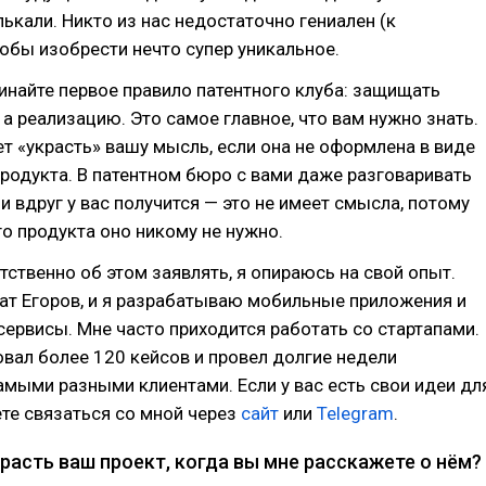
лькали. Никто из нас недостаточно гениален (к
обы изобрести нечто супер уникальное.
найте первое правило патентного клуба: защищать
 а реализацию. Это самое главное, что вам нужно знать.
т «украсть» вашу мысль, если она не оформлена в виде
одукта. В патентном бюро с вами даже разговаривать
ли вдруг у вас получится — это не имеет смысла, потому
го продукта оно никому не нужно.
тственно об этом заявлять, я опираюсь на свой опыт.
ат Егоров, и я разрабатываю мобильные приложения и
сервисы. Мне часто приходится работать со стартапами.
овал более 120 кейсов и провел долгие недели
амыми разными клиентами. Если у вас есть свои идеи дл
те связаться со мной через
сайт
или
Telegram
.
красть ваш проект, когда вы мне расскажете о нём?