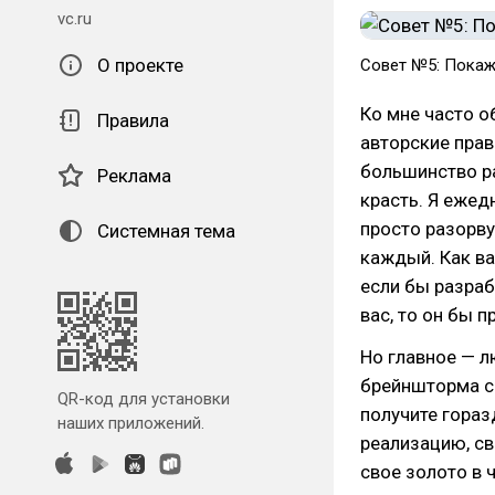
vc.ru
О проекте
Совет №5: Покаж
Ко мне часто 
Правила
авторские прав
большинство ра
Реклама
красть. Я ежед
просто разорву
Системная тема
каждый. Как ва
если бы разра
вас, то он бы п
Но главное — л
брейншторма с
QR-код для установки
получите гораз
наших приложений.
реализацию, св
свое золото в ч