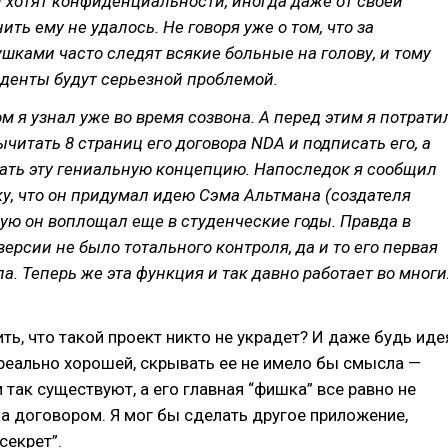
и хотят конфиденциальности, иногда даже от своей
ть ему не удалось. Не говоря уже о том, что за
ками часто следят всякие больные на голову, и тому
денты будут серьезной проблемой.
ом я узнал уже во время созвона. А перед этим я потрати
ычитать 8 страниц его договора NDA и подписать его, а
ать эту гениальную концепцию. Напоследок я сообщил
у, что он придумал идею Сэма Альтмана (создателя
рую он воплощал еще в студенческие годы. Правда в
ерсии не было тотального контроля, да и то его первая
ла. Теперь же эта функция и так давно работает во многи
ить, что такой проект никто не украдет? И даже будь иде
реально хорошей, скрывать ее не имело бы смысла —
так существуют, а его главная “фишка” все равно не
 договором. Я мог бы сделать другое приложение,
секрет”.