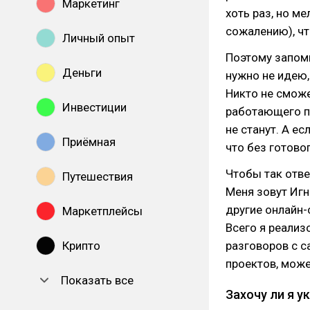
Маркетинг
хоть раз, но ме
сожалению), чт
Личный опыт
Поэтому запоми
Деньги
нужно не идею,
Никто не сможе
Инвестиции
работающего пр
не станут. А ес
Приёмная
что без готово
Чтобы так отве
Путешествия
Меня зовут Игн
другие онлайн-
Маркетплейсы
Всего я реализ
Крипто
разговоров с с
проектов, може
Показать все
Захочу ли я у