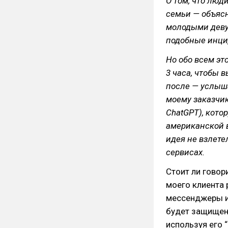
О том, что люд
семьи — объясни
молодыми девуш
подобные инци
Но обо всем эт
3 часа, чтобы в
после — услыш
моему заказчик
ChatGPT), кото
американской в
идея не взлете
сервисах.
Стоит ли говор
моего клиента 
мессенджеры и 
будет защищена
используя его “