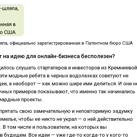
япа, официально зарегистрированная в Патентном бюро США
т на идею для онлайн-бизнеса бесполезен?
илось слушать стартаперов и инвесторов из Кремниевой
 эти модные ребята в черных водолазках советуют не
деи, а наоборот — как можно шире ими делиться. И они н
ичных примеров показывают, что именно так начинались
иардные проекты.
спрятать свою замечательную и неповторимую задумку
емелье, чтобы её никто не украл — о ней действительно
. В том числе и пользователи, на которых вы
в будущем. Все идеи — уже где-то когда-то у кого-то