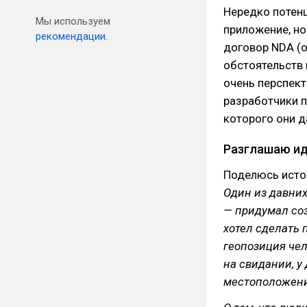
Нередко потенц
Мы используем
приложение, н
рекомендации.
договор NDA (о
обстоятельств 
очень перспект
разработчики п
которого они д
Разглашаю ид
Поделюсь истор
Один из давних
— придумал со
хотел сделать 
геопозиция чело
на свидании, у
местоположение