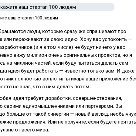
ите ваш стартап 100 людям
обращаются люди, которые сразу же спрашивают про
а или переживают за свою идею. Хочу вас успокоить —
зработчиков (и я в том числе) не будут ничего у вас
невно вижу миллион очень оригинальных проектов, но я
сь на миллион частей, если буду пытаться делать сам
ша идея будет работать — известно только вам. И даже
ботчик полностью воплотил втихаря ваше приложение бе
росто не знал, что с ним делать потом.
юбая идея требует доработки, совершенствования,
о своими единомышленниками или партнерами. Вы
до больше от такой синергии — новый взгляд, необычну
ежие предложения. Или не получите, если будете прятат
улане от всего мира.