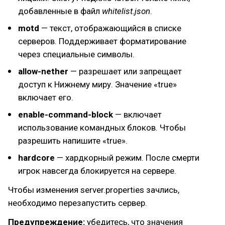
добавленные в файл
whitelist.json
.
motd
— текст, отображающийся в списке
серверов. Поддерживает форматирование
через специальные символы.
allow-nether
— разрешает или запрещает
доступ к Нижнему миру. Значение «true»
включает его.
enable-command-block
— включает
использование командных блоков. Чтобы
разрешить напишите «true».
hardcore
— хардкорный режим. После смерти
игрок навсегда блокируется на сервере.
Чтобы изменения server.properties зачлись,
необходимо перезапустить сервер.
Предупреждение:
убедитесь, что значения