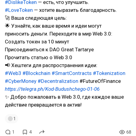
#DislikeToken
— есть, что улучшить.
#LoveToken
— хотите выразить благодарность.
🚀 Ваша следующая цель:
🌟 Узнайте, как ваше время и идеи могут
приносить деньги. Переходите в мир Web 3.0:
Создать токен за 10 минут
Присоединиться к DAO Great Tartarye
Прочитать статью о Web 3.0
📢 Хештеги для распространения идеи:
#Web3
#Blockchain
#SmartContracts
#Tokenization
#CyberMoney
#Decentralization
#FutureOfFinance
https://telegra.ph/Kod-Budushchego-01-06
✨ Добро пожаловать в Web 3.0, где каждое ваше
действие превращается в актив!
1
1
4
68