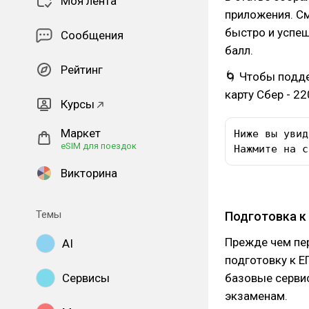
Моя лента
приложения. См
быстро и успеш
Сообщения
балл.
Рейтинг
🌀 Чтобы подде
карту Сбер - 
Курсы
Маркет
Ниже вы увид
eSIM для поездок
Нажмите на с
Викторина
Темы
Подготовка к
Прежде чем пе
AI
подготовку к Е
базовые сервис
Сервисы
экзаменам.