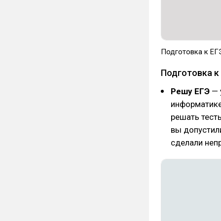
Подготовка к ЕГ
Подготовка к
Решу ЕГЭ
— 
информатике
решать тесты
вы допустили
сделали неп