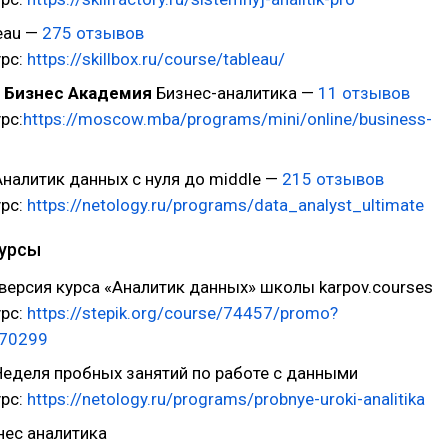
eau —
275 отзывов
урс:
https://skillbox.ru/course/tableau/
 Бизнес Академия
Бизнес-аналитика —
11 отзывов
рс:
https://moscow.mba/programs/mini/online/business-
налитик данных с нуля до middle —
215 отзывов
урс:
https://netology.ru/programs/data_analyst_ultimate
курсы
ерсия курса «Аналитик данных» школы karpov.courses
урс:
https://stepik.org/course/74457/promo?
470299
еделя пробных занятий по работе с данными
урс:
https://netology.ru/programs/probnye-uroki-analitika
ес аналитика