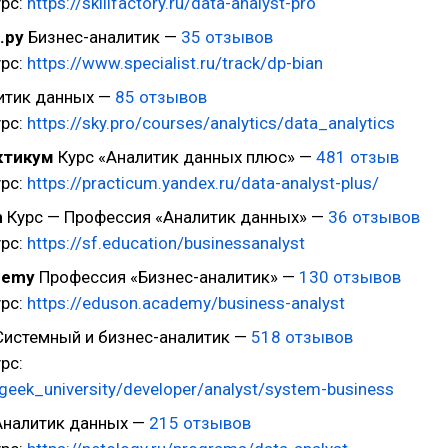
урс:
https://skillfactory.ru/data-analyst-pro
.ру
Бизнес-аналитик —
35 отзывов
урс:
https://www.specialist.ru/track/dp-bian
итик данных —
85 отзывов
урс:
https://sky.pro/courses/analytics/data_analytics
ктикум
Курс «Аналитик данных плюс» —
481 отзыв
урс:
https://practicum.yandex.ru/data-analyst-plus/
n
Курс — Профессия «Аналитик данных» —
36 отзывов
урс:
https://sf.education/businessanalyst
demy
Профессия «Бизнес-аналитик» —
130 отзывов
урс:
https://eduson.academy/business-analyst
истемный и бизнес-аналитик —
518 отзывов
рс:
u/geek_university/developer/analyst/system-business
налитик данных —
215 отзывов