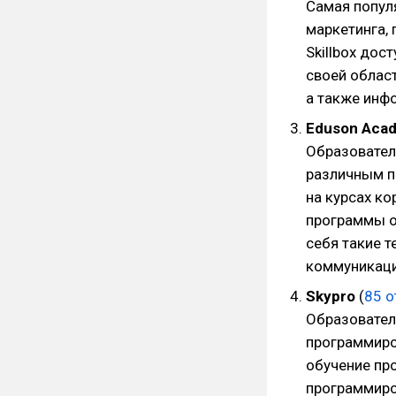
Самая попул
маркетинга,
Skillbox дос
своей област
а также инф
Eduson Aca
Образовател
различным п
на курсах к
программы о
себя такие т
коммуникаци
Skypro
(
85 
Образовател
программиро
обучение пр
программиров