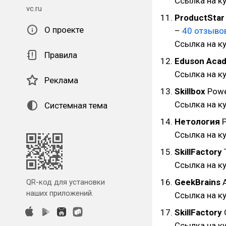
Ссылка на к
vc.ru
ProductStar
О проекте
–
40 отзыво
Ссылка на к
Правила
Eduson Aca
Ссылка на к
Реклама
Skillbox
Powe
Ссылка на к
Системная тема
Нетология
P
Ссылка на ку
SkillFactory
Ссылка на к
GeekBrains
А
QR-код для установки
наших приложений.
Ссылка на к
SkillFactory
Ссылка на к