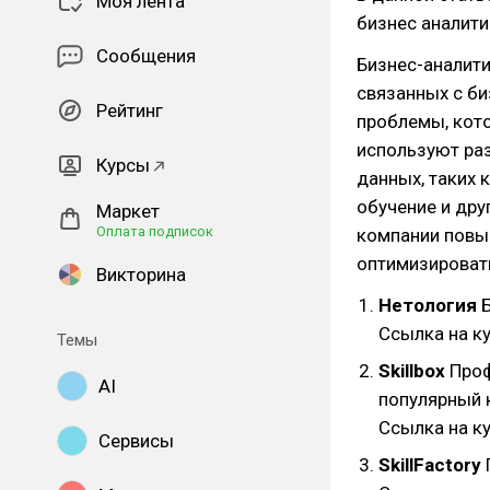
Моя лента
бизнес аналити
Сообщения
Бизнес-аналити
связанных с би
Рейтинг
проблемы, кото
используют раз
Курсы
данных, таких 
обучение и дру
Маркет
Оплата подписок
компании повы
оптимизировать
Викторина
Нетология
Б
Ссылка на к
Темы
Skillbox
Проф
AI
популярный 
Ссылка на к
Сервисы
SkillFactory