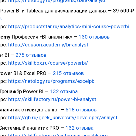
урс:
https://netology.ru/programs/data-analyst
Power BI и Tableau для визуализации данных — 39 600 ₽
в
урс:
https://productstar.ru/analytics-mini-course-powerbi
demy
Профессия «BI-аналитик» —
130 отзывов
урс:
https://eduson.academy/bi-analyst
r BI —
275 отзывов
урс:
https://skillbox.ru/course/powerbi/
ower BI & Excel PRO —
215 отзывов
рс:
https://netology.ru/programs/excelpbi
Тренажёр Power BI —
132 отзыва
урс:
https://skillfactory.ru/power-bi-analyst
налитик с нуля до Junior —
518 отзывов
урс:
https://gb.ru/geek_university/developer/analyst
Системный аналитик PRO —
132 отзыва
урс:
https://skillfactory.ru/sistemnyj-analitik-pro