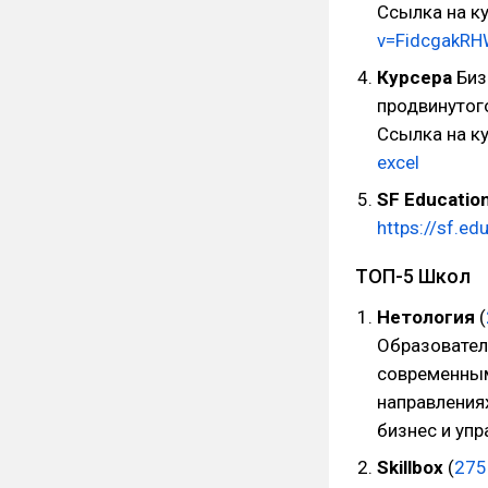
Ссылка на к
v=FidcgakRH
Курсера
Биз
продвинутог
Ссылка на к
excel
SF Educatio
https://sf.ed
ТОП-5 Школ
Нетология
(
Образовател
современным 
направлениях
бизнес и упр
Skillbox
(
275