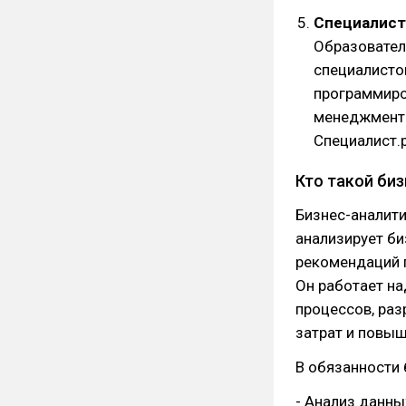
Специалист
Образовател
специалистов
программиров
менеджменто
Специалист.р
Кто такой биз
Бизнес-аналитик
анализирует б
рекомендаций 
Он работает на
процессов, раз
затрат и повы
В обязанности 
- Анализ данны