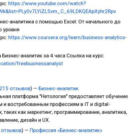
урс:
https://www.youtube.com/watch?
Wk&list=PLy0v7LYiZL5vm_C_69LDKQEApXyhr2Rpv
нес-аналитика с помощью Excel: От начального до
о уровня
урс:
https://www.coursera.org/learn/business-analytics-
n
Бизнес-аналитик за 4 часа Ссылка на курс:
ucation/freebusinessanalyst
215 отзывов
) —
Бизнес-аналитик
ьная платформа "Нетология" предоставляет обучение
и востребованным профессиям в IT и digital-
, таких как маркетинг, программирование, аналитика,
авление, дизайн и UX.
 отзывов
) —
Профессия «Бизнес-аналитик»