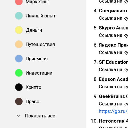
Ссылка на к
Маркетинг
Специалист
Личный опыт
Ссылка на к
Skypro
Анал
Деньги
Ссылка на к
Путешествия
Яндекс Пра
Ссылка на к
Приёмная
SF Educatio
Ссылка на к
Инвестиции
Eduson Aca
Ссылка на к
Крипто
GeekBrains
С
Право
Ссылка на ку
https://gb.r
Показать все
Нетология
А