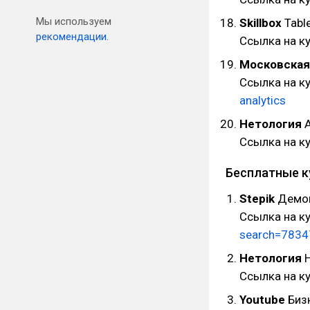
Мы используем
Skillbox
Tabl
рекомендации.
Ссылка на к
Московская
Ссылка на ку
analytics
Нетология
А
Ссылка на к
Бесплатные 
Stepik
Демов
Ссылка на к
search=783
Нетология
Н
Ссылка на к
Youtube
Бизн