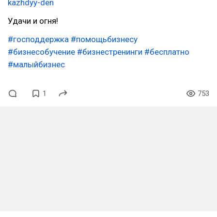
kazhdyy-den
Удачи и огня!
#господдержка
#помощьбизнесу
#бизнесобучение
#бизнестренинги
#бесплатно
#малыйбизнес
1
753