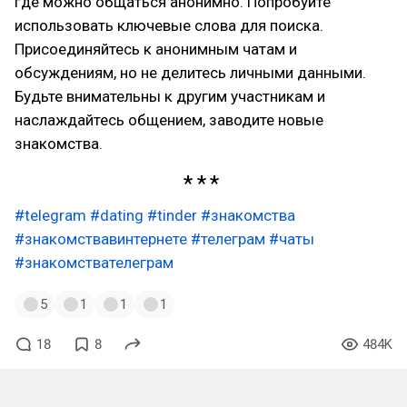
где можно общаться анонимно. Попробуйте
использовать ключевые слова для поиска.
Присоединяйтесь к анонимным чатам и
обсуждениям, но не делитесь личными данными.
Будьте внимательны к другим участникам и
наслаждайтесь общением, заводите новые
знакомства.
#telegram
#dating
#tinder
#знакомства
#знакомствавинтернете
#телеграм
#чаты
#знакомствателеграм
5
1
1
1
18
8
484K