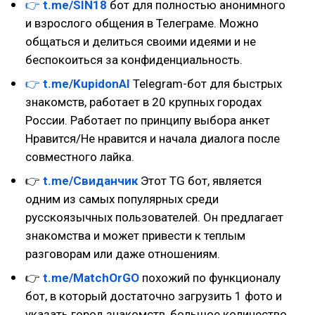
👉
t.me/SIN18
бот для полностью анонимного
и взрослого общения в Телеграме. Можно
общаться и делиться своими идеями и не
беспокоиться за конфиденциальность.
👉
t.me/KupidonAI
Telegram-бот для быстрых
знакомств, работает в 20 крупных городах
России. Работает по принципу выбора анкет
Нравится/Не нравится и начала диалога после
совместного лайка.
👉
t.me/Свиданчик
Этот TG бот, является
одним из самых популярных среди
русскоязычных пользователей. Он предлагает
знакомства и может привести к теплым
разговорам или даже отношениям.
👉
t.me/MatchOrGO
похожий по функционалу
бот, в который достаточно загрузить 1 фото и
указать город знакомств, большое количество