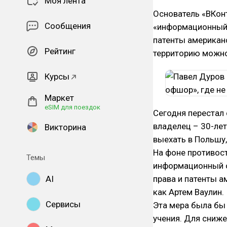
Моя лента
Основатель «ВКон
Сообщения
«информационный 
патенты американс
Рейтинг
территорию можно
Курсы
Маркет
eSIM для поездок
Сегодня перестал 
владелец – 30-ле
Викторина
выехать в Польшу,
На фоне противос
Темы
информационный о
AI
права и патенты а
как Артем Ваулин.
Сервисы
Эта мера была бы 
учения. Для сниж