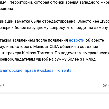
му – территории, которая с точки зрения западного мир
 закона.
ликации заметка была отредактирована. Вместо неё Дур
теперь к более насущному вопросу: что придет на замену
 таким заявлением после появления
новости
об аресте
Ваулина, которого Минюст США обвинил в создании
нт-трекера Kickass Torrents. По подсчётам американски
 правообладателям ущерб на сумму более $1 млрд.
#авторские_права
#Kickass_Torrents