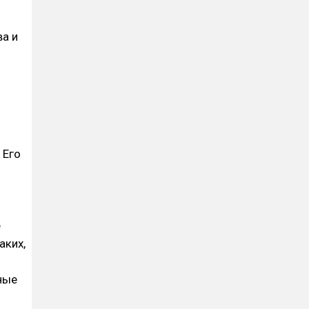
а и
 Его
е
аких,
ные