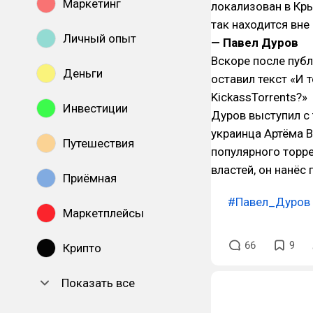
Маркетинг
локализован в Кры
так находится вне
Личный опыт
— Павел Дуров
Вскоре после пуб
Деньги
оставил текст «И 
KickassTorrents?»
Инвестиции
Дуров выступил с
украинца Артёма 
Путешествия
популярного торре
властей, он нанёс
Приёмная
#Павел_Дуров
Маркетплейсы
66
9
Крипто
Показать все