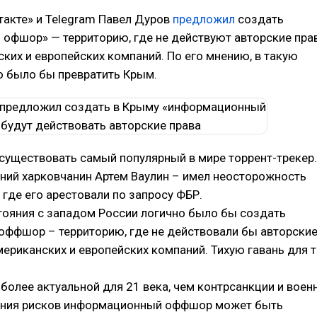
такте» и Telegram Павел Дуров
предложил
создать
офшор» — территорию, где не действуют авторские прав
ких и европейских компаний. По его мнению, в такую
 было бы превратить Крым.
существовать самый популярный в мире торрент-трекер.
тний харковчанин Артем Ваулин – имел неосторожность
 где его арестовали по запросу ФБР.
тояния с западом России логично было бы создать
ффшор – территорию, где не действовали бы авторски
мериканских и европейских компаний. Тихую гавань для т
более актуальной для 21 века, чем контрсанкции и воен
ения рисков информационный оффшор может быть