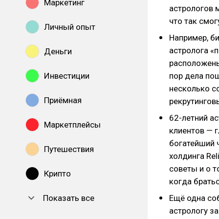
Маркетинг
астрологов 
что так смог
Личный опыт
Например, б
астролога «п
Деньги
расположены 
Инвестиции
пор дела пош
несколько со
Приёмная
рекрутингов
62-летний а
Маркетплейсы
клиентов — г
богатейший 
Путешествия
холдинга Rel
советы и о т
Крипто
когда брать
Показать все
Ещё одна со
астрологу за