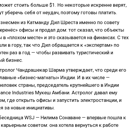
может стоить больше $1. Но некоторые искренне верят,
ут уберечь себя от неудач, поэтому готовы платить.
изнесмен из Катманду Дил Шреста именно по совету
еренёс» офисы и продал дом: тот сказал, что объекты
в «плохом месте» и это сказывается на финансах. С тех
ли в гору, так что Дил обращается к «экспертам» по
тен раз в год — чтобы развивать туристический и
ый бизнес.
стролог Чандрашекар Шарма утверждает, что среди его
лавные «бизнес-магнаты» Индии. И в их числе —
человек страны, председатель крупнейшего в Индии
iance Industries Мукеш Амбани. Астролог давал ему
ом, где открыть офисы и запустить электростанции, и
ся за новые инициативы.
беседница WSJ — Нилима Сонаване — впервые пошла к
 карьерным советом: она хотела вернуться к работе