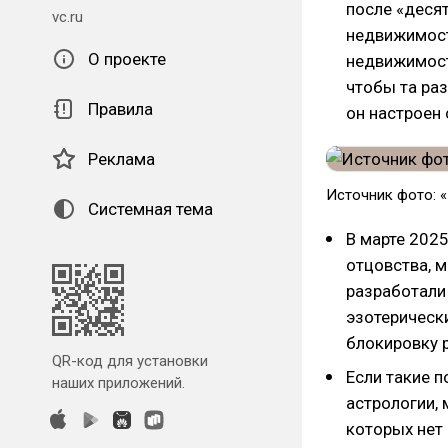
после «деся
vc.ru
недвижимост
О проекте
недвижимост
чтобы та раз
Правила
он настроен 
Реклама
Источник фото: 
Системная тема
В марте 2025
отцовства, м
разработали
эзотерически
блокировку 
QR-код для установки
Если такие п
наших приложений.
астрологии, 
которых нет