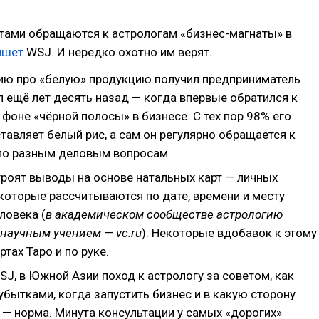
етами обращаются к астрологам «бизнес-магнаты» в
ишет
WSJ. И нередко охотно им верят.
ю про «белую» продукцию получил предприниматель
 ещё лет десять назад — когда впервые обратился к
 фоне «чёрной полосы» в бизнесе. С тех пор 98% его
тавляет белый рис, а сам он регулярно обращается к
по разным деловым вопросам.
троят выводы на основе натальных карт — личных
 которые рассчитываются по дате, времени и месту
ловека (
в академическом сообществе астрологию
научным учением — vc.ru
). Некоторые вдобавок к этому
ртах Таро и по руке.
J, в Южной Азии поход к астрологу за советом, как
убытками, когда запустить бизнес и в какую сторону
 — норма. Минута консультации у самых «дорогих»