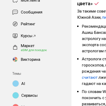
Моя лента
цвета»
За такими сов
Сообщения
Южной Азии,
п
Рейтинг
Рекомендаци
Ашиш Бансал
Курсы
астрологу на
экспорта сос
Маркет
eSIM для поездок
астрологам 
Астрологи с
Викторина
гороскопов,
рождения че
Темы
считают
лже
AI
гадают на ка
По словам WS
Сервисы
покончить с 
развиваться,