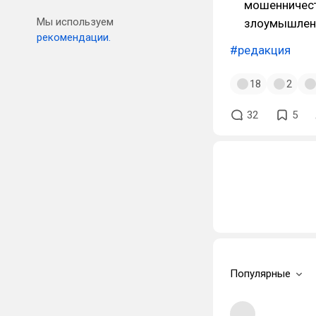
мошенничест
Мы используем
злоумышленн
рекомендации.
#редакция
18
2
32
5
Популярные