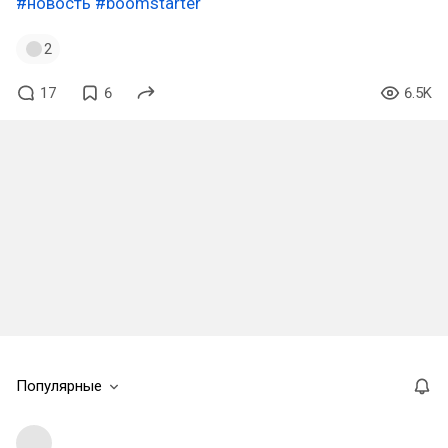
#новость
#boomstarter
2
17
6
6.5K
Популярные