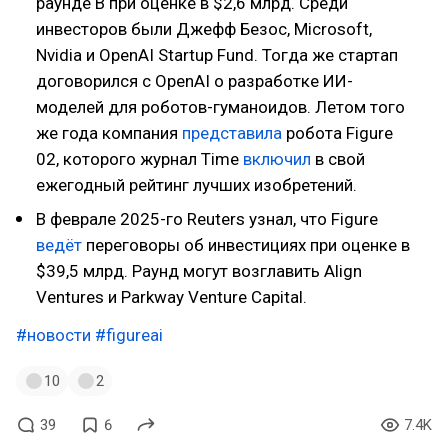
раунде B при оценке в $2,6 млрд. Среди
инвесторов были Джефф Безос, Microsoft,
Nvidia и OpenAI Startup Fund. Тогда же стартап
договорился с OpenAI о разработке ИИ-
моделей для роботов-гуманоидов. Летом того
же года компания
представила
робота Figure
02, которого журнал Time
включил
в свой
ежегодный рейтинг лучших изобретений.
В феврале 2025-го Reuters узнал, что Figure
ведёт
переговоры об инвестициях при оценке в
$39,5 млрд. Раунд могут возглавить Align
Ventures и Parkway Venture Capital.
#новости
#figureai
10
2
39
6
7.4K