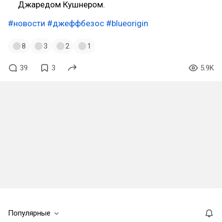
Джаредом Кушнером.
#новости
#джеффбезос
#blueorigin
8
3
2
1
39
3
5.9K
Популярные