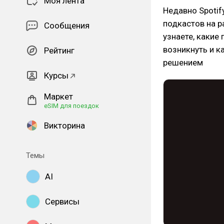
Моя лента
Недавно Spotif
подкастов на р
Сообщения
узнаете, какие 
возникнуть и 
Рейтинг
решением
Курсы
Маркет
eSIM для поездок
Викторина
Темы
AI
Сервисы