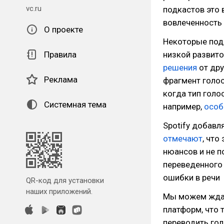
vc.ru
подкастов это
вовлеченность 
О проекте
Некоторые подк
Правила
низкой развито
решения
от дру
Реклама
фрагмент голос
когда тип гол
Системная тема
например,
особ
Spotify добавл
отмечают
, что
нюансов и не п
переведенного 
ошибки в речи
QR-код для установки
наших приложений.
Мы можем ждать
платформ, что 
переводить гол