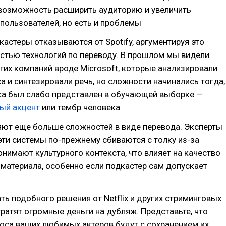
 возможность расширить аудиторию и увеличить
пользователей, но есть и проблемы
астеры отказываются от Spotify, аргументируя это
стью технологий по переводу. В прошлом мы видели
гих компаний вроде Microsoft, которые анализировали
а и синтезировали речь, но сложности начинались тогда,
оса был слабо представлен в обучающей выборке —
ый акцент
или тембр человека
яют еще больше сложностей в виде перевода. Эксперты
 эти системы по-прежнему сбиваются с толку из-за
онимают культурного контекста, что влияет на качество
материала, особенно если подкастер сам допускает
 подобного решения от Netflix и других стриминговых
тратят огромные деньги на дубляж. Представьте, что
оса ваших любимых актеров будут с сохранением их