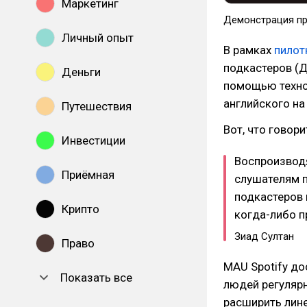
Маркетинг
Демонстрация пр
Личный опыт
В рамках
пилот
подкастеров (Д
Деньги
помощью техн
английского на
Путешествия
Вот, что говори
Инвестиции
Воспроизводя
Приёмная
слушателям п
подкастеров 
Крипто
когда-либо 
Зиад Султан
Право
MAU Spotify до
Показать все
людей регулярн
расширить лине