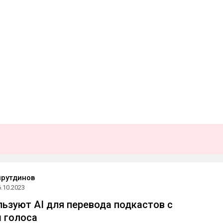
йрутдинов
6.10.2023
ользуют AI для перевода подкастов с
 голоса