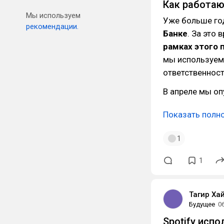
Как работаю
Мы используем
Уже больше го
рекомендации.
Банке
. За это
рамках этого 
мы используем
ответственност
В апреле мы о
Показать полн
1
1
Тагир Ха
Будущее
0
Spotify исп