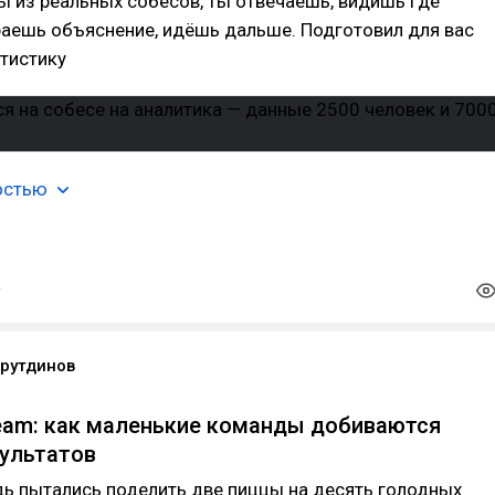
ы из реальных собесов, ты отвечаешь, видишь где
раешь объяснение, идёшь дальше. Подготовил для вас
тистику
остью
йрутдинов
eam: как маленькие команды добиваются
ультатов
ь пытались поделить две пиццы на десять голодных