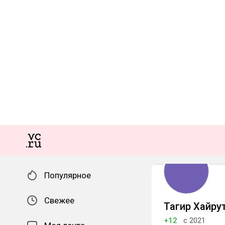
Популярное
Свежее
Тагир Хайру
+12
с 2021