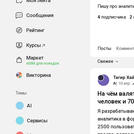
Моя лента
Пишу про аналити
Сообщения
4
подписчика
2
Рейтинг
Курсы
Посты
Коммент
Маркет
Свежее
eSIM для поездок
Викторина
Тагир Ха
AI
10 апр
На чём валя
Темы
человек и 7
AI
Я разрабатыв
аналитика в фо
Сервисы
2500 пользоват