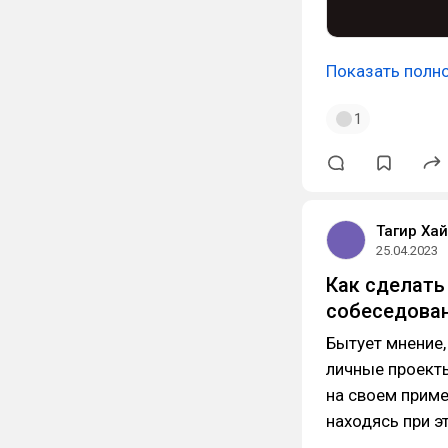
Показать полн
1
Тагир Ха
25.04.2023
Как сделать 
собеседова
Бытует мнение,
личные проект
на своем пример
находясь при э