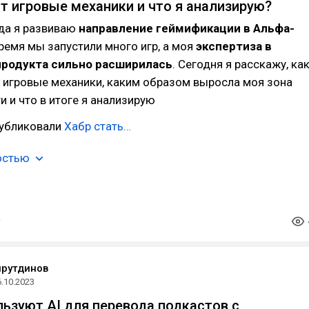
т игровые механики и что я анализирую?
да я развиваю
направление геймификации в Альфа-
 время мы запустили много игр, а моя
экспертиза в
продукта сильно расширилась
. Сегодня я расскажу, ка
 игровые механики, каким образом выросла моя зона
и и что в итоге я анализирую
публиковали
Хабр стать…
остью
йрутдинов
6.10.2023
ользуют AI для перевода подкастов с