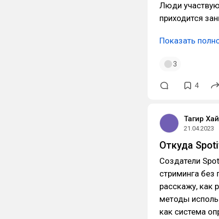
Люди участвуют
приходится зан
Показать полн
3
4
Тагир Ха
21.04.2023
Откуда Spoti
Создатели Spot
стриминга без 
расскажу, как 
методы исполь
как система оп