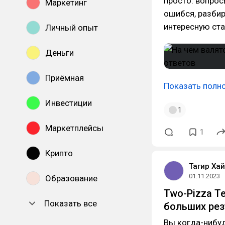
просто: вопрос
Маркетинг
ошибся, разби
интересную ста
Личный опыт
Деньги
Приёмная
Показать полн
Инвестиции
1
Маркетплейсы
1
Крипто
Тагир Ха
01.11.2023
Образование
Two-Pizza T
Показать все
больших рез
Вы когда-нибуд