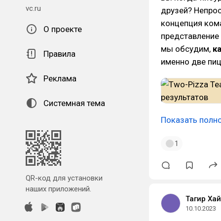
vc.ru
друзей? Непрос
концепция кома
О проекте
представление 
мы обсудим,
к
Правила
именно две пи
Реклама
Системная тема
Показать полн
1
QR-код для установки
наших приложений.
Тагир Ха
10.10.2023