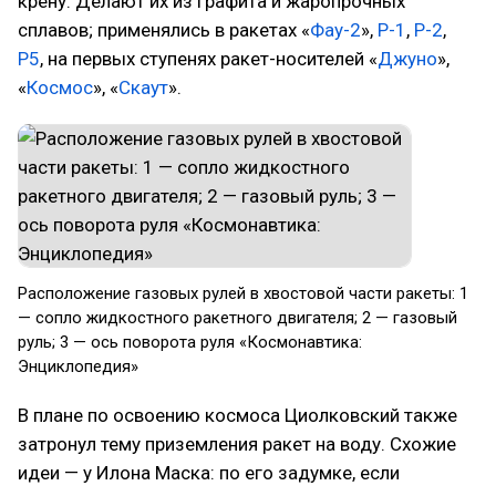
крену. Делают их из графита и жаропрочных
сплавов; применялись в ракетах «
Фау-2
»,
Р-1
,
Р-2
,
Р5
, на первых ступенях ракет-носителей «
Джуно
»,
«
Космос
», «
Скаут
».
​Расположение газовых рулей в хвостовой части ракеты: 1
— сопло жидкостного ракетного двигателя; 2 — газовый
руль; 3 — ось поворота руля «Космонавтика:
Энциклопедия»
В плане по освоению космоса Циолковский также
затронул тему приземления ракет на воду. Схожие
идеи — у Илона Маска: по его задумке, если