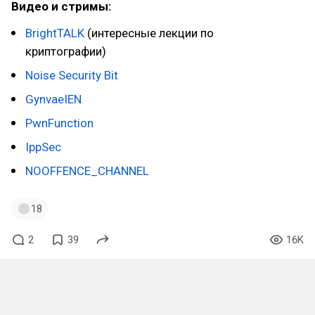
Видео и стримы:
BrightTALK
(интересные лекции по
криптографии)
Noise Security Bit
GynvaeIEN
PwnFunction
IppSec
NOOFFENCE_CHANNEL
18
2
39
16K