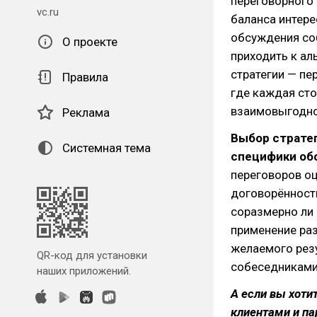
переговорного
vc.ru
баланса интере
обсуждения со
О проекте
приходить к ал
стратегии — пе
Правила
где каждая сто
взаимовыгодно
Реклама
Выбор стратег
Системная тема
специфики об
переговоров оц
договорённость
соразмерно ли 
применение раз
желаемого резу
QR-код для установки
собеседниками
наших приложений.
А если вы хоти
клиентами и па