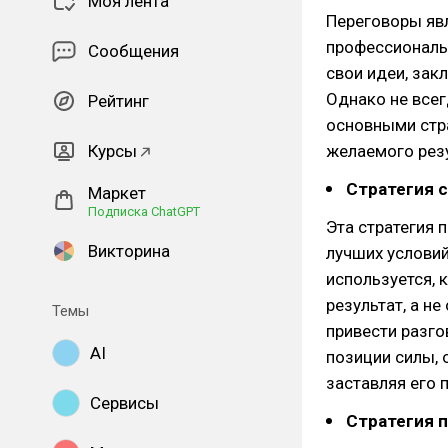
Моя лента
Переговоры яв
профессиональн
Сообщения
свои идеи, зак
Однако не все
Рейтинг
основными стра
Курсы
желаемого резу
Стратегия 
Маркет
Подписка ChatGPT
Эта стратегия 
Викторина
лучших условий
используется, 
результат, а н
Темы
привести разго
AI
позиции силы, 
заставляя его 
Сервисы
Стратегия 