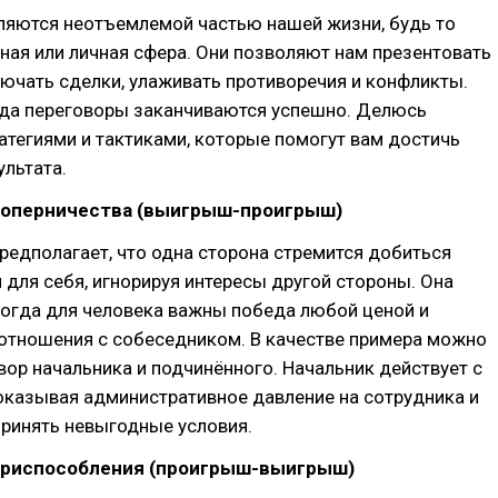
ляются неотъемлемой частью нашей жизни, будь то
ая или личная сфера. Они позволяют нам презентовать
лючать сделки, улаживать противоречия и конфликты.
гда переговоры заканчиваются успешно. Делюсь
тегиями и тактиками, которые помогут вам достичь
льтата.
соперничества (выигрыш-проигрыш)
предполагает, что одна сторона стремится добиться
 для себя, игнорируя интересы другой стороны. Она
когда для человека важны победа любой ценой и
е отношения с собеседником. В качестве примера можно
вор начальника и подчинённого. Начальник действует с
оказывая административное давление на сотрудника и
принять невыгодные условия.
приспособления (проигрыш-выигрыш)