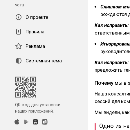
vc.ru
Слишком мно
рождаются де
О проекте
Как исправить:
Правила
ответственным
Игнорирован
Реклама
руководител
Системная тема
Как исправить:
предложить ге
Почему мы в 
Наша консалти
сессий для ко
QR-код для установки
наших приложений.
Мы видели, ка
Одно из н