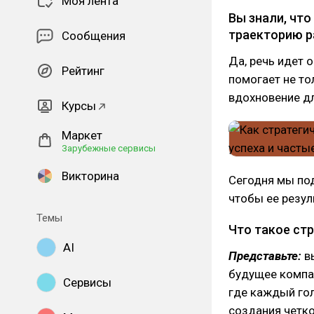
Моя лента
Вы знали, чт
траекторию р
Сообщения
Да, речь идет 
Рейтинг
помогает не то
вдохновение д
Курсы
Маркет
Зарубежные сервисы
Викторина
Сегодня мы под
чтобы ее резул
Темы
Что такое стр
AI
Представьте:
вы
будущее компан
Сервисы
где каждый гол
создания четко