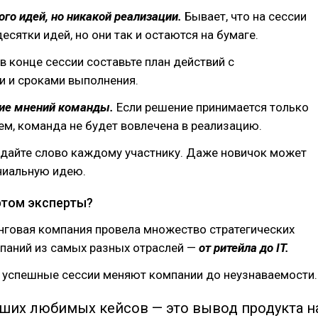
го идей, но никакой реализации.
Бывает, что на сессии
сятки идей, но они так и остаются на бумаге.
в конце сессии составьте план действий с
и и сроками выполнения.
ие мнений команды.
Если решение принимается только
ем, команда не будет вовлечена в реализацию.
дайте слово каждому участнику. Даже новичок может
ниальную идею.
этом эксперты?
нговая компания провела множество стратегических
мпаний из самых разных отраслей —
от ритейла до IT.
к успешные сессии меняют компании до неузнаваемости.
аших любимых кейсов — это вывод продукта н