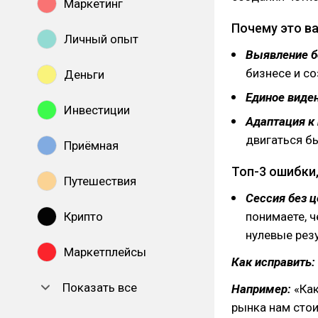
Маркетинг
Почему это в
Личный опыт
Выявление б
бизнесе и с
Деньги
Единое виде
Инвестиции
Адаптация к
двигаться б
Приёмная
Топ-3 ошибки
Путешествия
Сессия без ц
Крипто
понимаете, ч
нулевые рез
Маркетплейсы
Как исправить:
Показать все
Например:
«Как
рынка нам стои