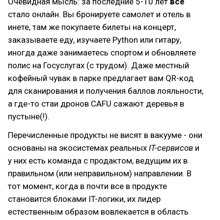
Очевидная мысль: за последние 5-10 лет
все
стало онлайн. Вы бронируете самолет и отель в
инете, там же покупаете билеты на концерт,
заказываете еду, изучаете Python или гитару,
иногда даже занимаетесь спортом и обновляете
полис на Госуслугах (с трудом). Даже местный
кофейный чувак в парке предлагает вам QR-код
для сканирования и получения баллов лояльности,
а где-то стаи дронов CAFU сажают деревья в
пустыне(!).
Перечисленные продукты не висят в вакууме - они
основаны на экосистемах реальных
IT-сервисов
и
у них есть команда с продактом, ведущим их в
правильном (или неправильном) направлении. В
тот момент, когда в почти все в продукте
становится блоками IT-логики, их лидер
естественным образом вовлекается в область