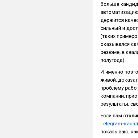
больше кандид
автоматизацию,
держится каче
сильный и дост
(таких примеро
оказывался са
резюме, в ква
полугода).
И именно поэто
живой, доказат
проблему работ
компании, прио
результаты, св
Если вам откли
Telegram-канал
показываю, ка