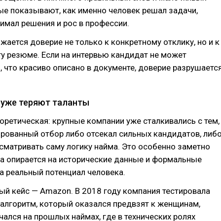
ые показывают, как именно человек решал задачи,
имал решения и рос в профессии.
ижается доверие не только к конкретному отклику, но и к
у резюме. Если на интервью кандидат не может
, что красиво описано в документе, доверие разрушаетс
 уже теряют таланты
оретическая: крупные компании уже сталкивались с тем,
рованный отбор либо отсекал сильных кандидатов, либ
сматривать саму логику найма. Это особенно заметно
ма опирается на исторические данные и формальные
 на реальный потенциал человека.
й кейс — Amazon. В 2018 году компания тестировала
алгоритм, который оказался предвзят к женщинам,
чался на прошлых наймах, где в технических ролях