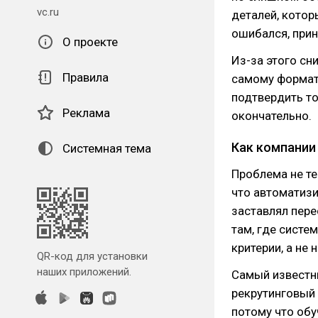
vc.ru
деталей, котор
ошибался, прин
О проекте
Из-за этого сн
Правила
самому формат
подтвердить то
Реклама
окончательно.
Как компании
Системная тема
Проблема не те
что автоматизи
заставлял пере
там, где систе
критерии, а не
QR-код для установки
наших приложений.
Самый известны
рекрутинговый 
потому что обу