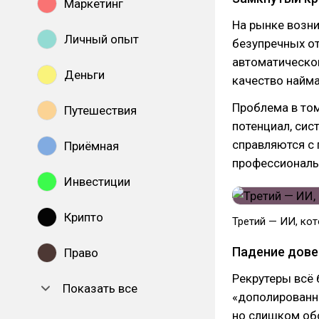
Маркетинг
На рынке возни
Личный опыт
безупречных от
автоматическог
Деньги
качество найма
Проблема в то
Путешествия
потенциал, сис
справляются с 
Приёмная
профессиональ
Инвестиции
Крипто
Третий — ИИ, кот
Падение дове
Право
Рекрутеры всё 
Показать все
«дополированны
но слишком обо