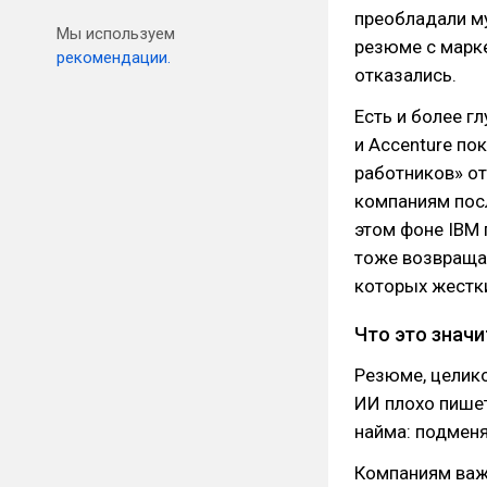
преобладали м
Мы используем
резюме с марке
рекомендации.
отказались.
Есть и более г
и Accenture по
работников» от
компаниям посл
этом фоне IBM
тоже возвращал
которых жестки
Что это значи
Резюме, целико
ИИ плохо пишет
найма: подмен
Компаниям важн