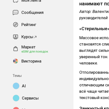
Моя лента
нанимают п
Автор: Валенти
Сообщения
руководителей
Рейтинг
«Стерильные»
Курсы
Массовое испол
становятся сл
Маркет
выглядят сильн
eSIM для поездок
уверенный тон.
Викторина
человеке.
Отполированны
Темы
индивидуальнос
отличающим сил
AI
всё чаще читае
текстовый конс
Сервисы
Замкнутый кр