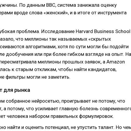
ужчины. По данным BBC, система занижала оценку
рами вроде слова «женский», и в итоге от инструмента
лубокая проблема. Исследование Harvard Business School
казало, что миллионы так называемых «скрытых
сеиваются алгоритмами, хотя по сути могли бы подойти
е дообучения или при более гибком взгляде на опыт. Н
 пересматривала миллионы прошлых заявок, а Amazon
ась к старым откликам, чтобы найти кандидатов,
е фильтры могли не заметить.
т для рынка
м собранное нейросетью, проигрывает не потому, что
, а потому, что усиливает главную болезнь современног
яет человека набором правильных формулировок.
о найти и оценить потенциал, не упустить талант. Но че