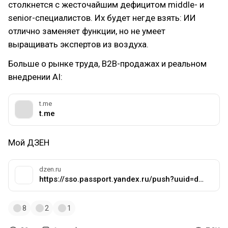
столкнется с жесточайшим дефицитом middle- и
senior-специалистов. Их будет негде взять: ИИ
отлично заменяет функции, но не умеет
выращивать экспертов из воздуха.
Больше о рынке труда, B2B-продажах и реальном
внедрении AI:
t.me
t.me
Мой ДЗЕН
dzen.ru
https://sso.passport.yandex.ru/push?uuid=d2aba84f-1404-4006-8438-f41f7e4fd82b&amp;retpath=https%3A%2F%2Fdzen.ru%2Fsenzaillusioni%3Fis_autologin_ya%3Dtrue
8
2
1