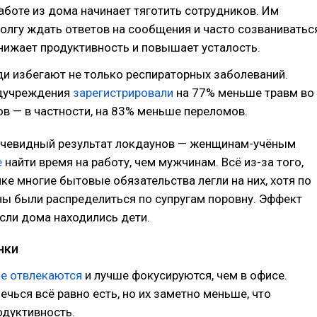
работе из дома начинает тяготить сотрудников. Им
олгу ждать ответов на сообщения и часто созваниватьс
снижает продуктивность и повышает усталость.
и избегают не только респираторных заболеваний.
дучреждения
зарегистрировали
на 77% меньше травм во
в — в частности, на 83% меньше переломов.
очевидный результат локдаунов — женщинам-учёным
е
найти время на работу, чем мужчинам. Всё из-за того,
нке многие бытовые обязательства легли на них, хотя по
ы были распределиться по супругам поровну. Эффект
если дома находились дети.
нки
е отвлекаются
и лучше фокусируются, чем в офисе.
чься всё равно есть, но их заметно меньше, что
одуктивность.