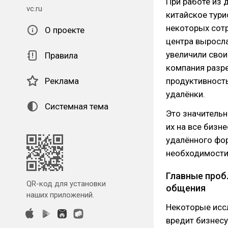
При работе из 
vc.ru
китайское тури
некоторых сотр
О проекте
центра выросла
увеличили свои
Правила
компания разре
Реклама
продуктивност
удалёнки.
Системная тема
Это значительн
их на все бизн
удалённого фор
необходимости 
Главные проб
QR-код для установки
общения
наших приложений.
Некоторые ис
вредит бизнесу