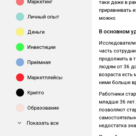
Маркетинг
таки даже в ра
приравнивать и
Личный опыт
можно.
В основном у
Деньги
Исследовател
Инвестиции
часть сотрудн
продолжить в 
Приёмная
людям от 36 до
возраста есть 
Маркетплейсы
ними больше вр
Крипто
Работники стар
младше 36 лет.
Образование
позволяют ста
самостоятельно
Показать все
недостатка зна