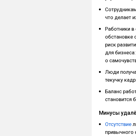
Сотрудника
что делает и
Работники в
обстановке 
риск развит
для бизнеса
о самочувст
Люди получ
текучку кадр
Баланс рабо
становится 
Минусы удал
Отсутствие
л
привычного 