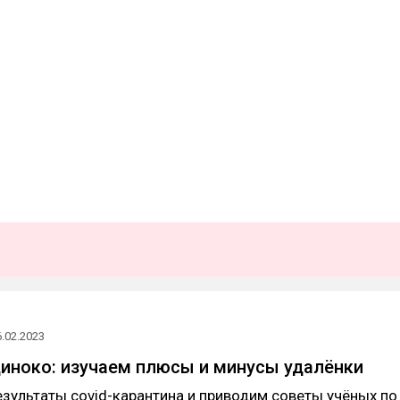
6.02.2023
диноко: изучаем плюсы и минусы удалёнки
зультаты covid-карантина и приводим советы учёных по