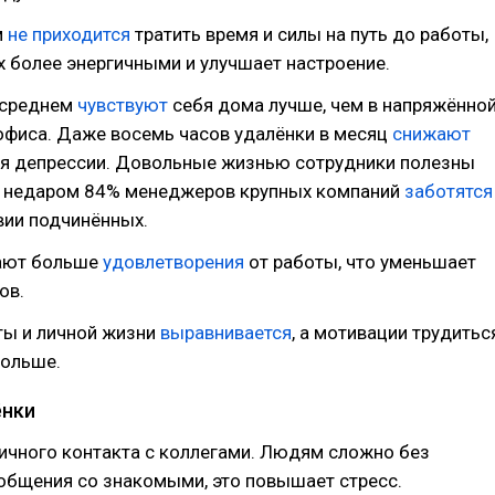
м
не приходится
тратить время и силы на путь до работы,
х более энергичными и улучшает настроение.
 среднем
чувствуют
себя дома лучше, чем в напряжённо
офиса. Даже восемь часов удалёнки в месяц
снижают
ия депрессии. Довольные жизнью сотрудники полезны
: недаром 84% менеджеров крупных компаний
заботятся
вии подчинённых.
ают больше
удовлетворения
от работы, что уменьшает
ов.
ты и личной жизни
выравнивается
, а мотивации трудитьс
больше.
ёнки
ичного контакта с коллегами. Людям сложно без
общения со знакомыми, это повышает стресс.