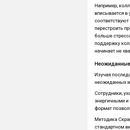
Например, колл
вписывается в 
соответствуют
перестроить пр
больше стресса
поддержку колл
начинает не хв
Неожиданные
Изучая последс
неожиданных из
Сотрудники, у
энергичными и
формат позвол
Методика Скр
стандартном ви