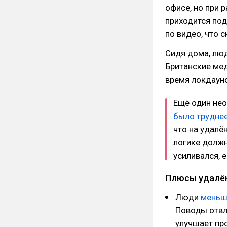
офисе, но при 
приходится под
по видео, что 
Сидя дома, люд
Британские ме
время локдауно
Ещё один не
было трудне
что на удалё
логике должн
усиливался, 
Плюсы удалё
Люди
меньш
Поводы отвле
улучшает пр