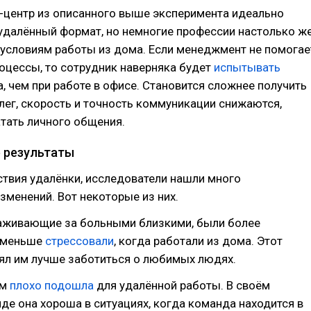
-центр из описанного выше эксперимента идеально
удалённый формат, но немногие профессии настолько ж
 условиям работы из дома. Если менеджмент не помогае
оцессы, то сотрудник наверняка будет
испытывать
, чем при работе в офисе. Становится сложнее получить
ег, скорость и точность коммуникации снижаются,
атать личного общения.
 результаты
твия удалёнки, исследователи нашли много
менений. Вот некоторые из них.
хаживающие за больными близкими, были более
 меньше
стрессовали
, когда работали из дома. Этот
ял им лучше заботиться о любимых людях.
ам
плохо подошла
для удалённой работы. В своём
де она хороша в ситуациях, когда команда находится в