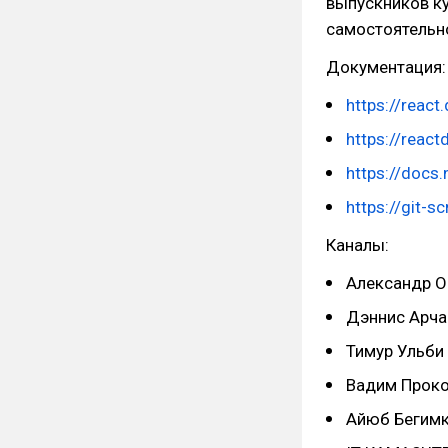
выпускников ку
самостоятельно
Документация:
https://react
https://react
https://docs
https://git-
Каналы:
Александр Ос
Дэннис Арчак
Тимур Ульби (
Вадим Прокоп
Айюб Бегимку