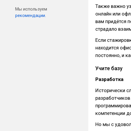
Также важно уз
Мы используем
онлайн или офл
рекомендации.
вам придётся п
страдало взаи
Если стажировк
находится офис
постоянно, и к
Учите базу
Разработка
Исторически с
разработчиков 
программирован
компетенции до
Но мы с удовол