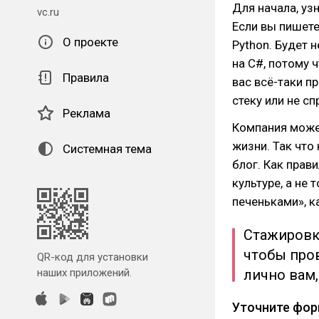
Для начала, уз
vc.ru
Если вы пишете
О проекте
Python. Будет 
на C#, потому 
Правила
вас всё-таки п
стеку или не с
Реклама
Компания может
жизни. Так что
Системная тема
блог. Как прав
культуре, а не
печеньками», к
Стажировк
чтобы про
QR-код для установки
наших приложений.
лично вам,
Уточните фор