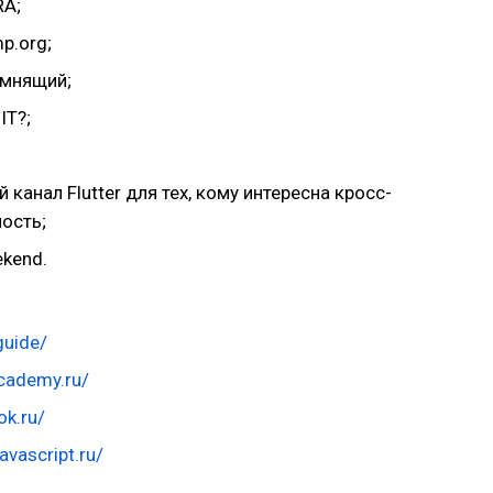
RA;
p.org;
омнящий;
IT?;
канал Flutter для тех, кому интересна кросс-
ость;
ekend.
guide/
academy.ru/
ok.ru/
javascript.ru/