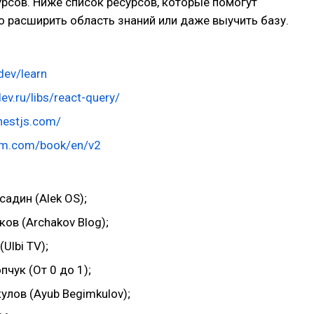
рсов. Ниже список ресурсов, которые помогут
 расширить область знаний или даже выучить базу.
.dev/learn
dev.ru/libs/react-query/
.nestjs.com/
scm.com/book/en/v2
адин (Alek OS);
ов (Archakov Blog);
Ulbi TV);
чук (От 0 до 1);
лов (Ayub Begimkulov);