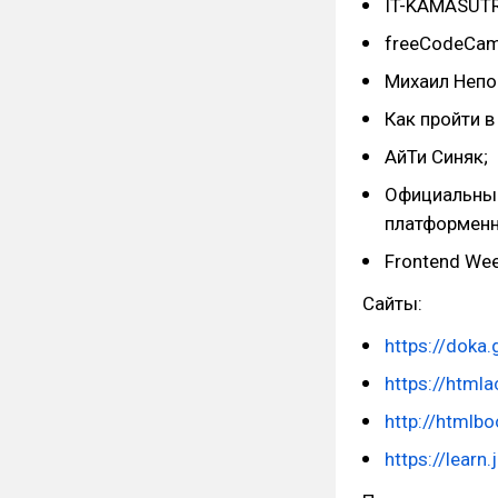
IT-KAMASUT
freeCodeCam
Михаил Неп
Как пройти в 
АйТи Синяк;
Официальный 
платформенн
Frontend We
Сайты:
https://doka.
https://html
http://htmlbo
https://learn.