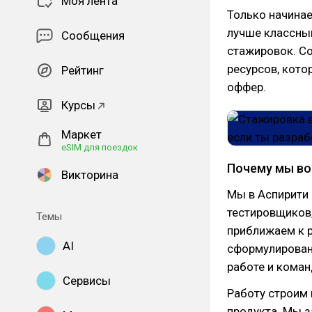
Моя лента
Только начинает
лучше классны
Сообщения
стажировок. С
ресурсов, кото
Рейтинг
оффер.
Курсы
Маркет
eSIM для поездок
Почему мы во
Викторина
Мы в Аспирити
тестировщиков,
Темы
приближаем к 
AI
сформулирован
работе и коман
Сервисы
Работу строим 
продукта. Мы з