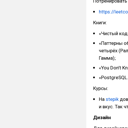
Потренировать
https://leet
Книги:
«Чистый код
«Паттерны о
четырёх (Ра
Гамма);
«You Don’t K
«PostgreSQL.
Курсы:
На
stepik
дов
и вкус. Так 
Дизайн