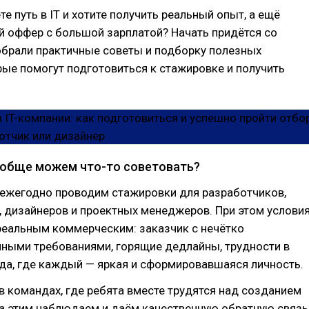
е путь в IT и хотите получить реальный опыт, а ещё
й оффер с большой зарплатой? Начать придётся со
обрали практичные советы и подборку полезных
рые помогут подготовиться к стажировке и получить
обще можем что-то советовать?
 ежегодно проводим стажировки для разработчиков,
 дизайнеров и проектных менеджеров. При этом услови
реальным коммерческим: заказчик с нечётко
ными требованиями, горящие дедлайны, трудности в
да, где каждый — яркая и сформировавшаяся личность.
в командах, где ребята вместе трудятся над созданием
а этим наблюдаем и даём качественную обратную связь