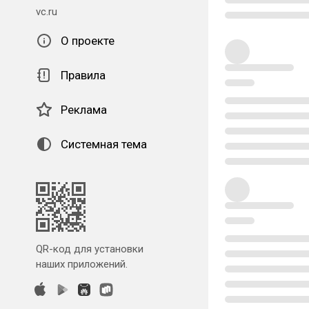
vc.ru
О проекте
Правила
Реклама
Системная тема
QR-код для установки
наших приложений.