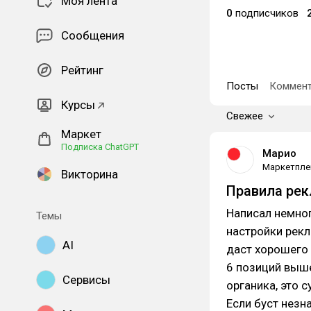
Моя лента
0
подписчиков
Сообщения
Рейтинг
Посты
Коммент
Курсы
Свежее
Маркет
Подписка ChatGPT
Марио
Маркетпле
Викторина
Правила рек
Написал немно
Темы
настройки рекл
AI
даст хорошего 
6 позиций выше
Сервисы
органика, это 
Если буст нез